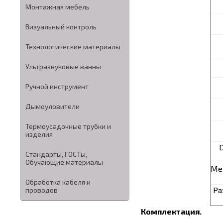
Монтажная мебель
Визуальный контроль
Технологические материалы
Ультразвуковые ванны
Ручной инструмент
Дымоуловители
Термоусадочные трубки и
изделия
D
Стандарты, ГОСТы,
Обучающие материалы
Ме
Обработка кабеля и
Ра
проводов
Комплектация.