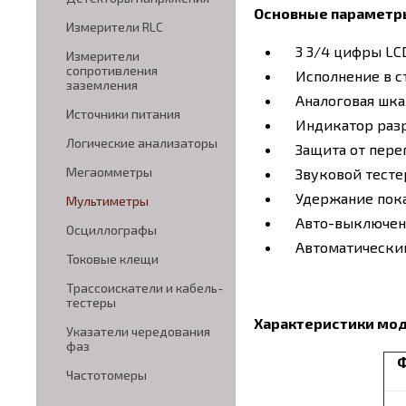
Основные параметр
Измерители RLC
3 3/4 цифры LCD
Измерители
сопротивления
Исполнение в ст
заземления
Аналоговая шка
Источники питания
Индикатор разр
Логические анализаторы
Защита от пере
Мегаомметры
Звуковой тесте
Удержание показ
Мультиметры
Авто-выключен
Осциллографы
Автоматический 
Токовые клещи
Трассоискатели и кабель-
тестеры
Характеристики мо
Указатели чередования
фаз
Частотомеры