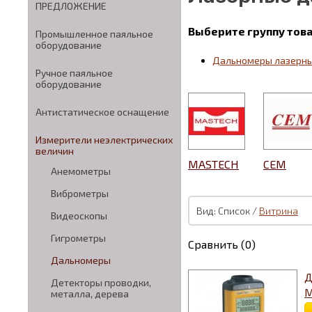
ПРЕДЛОЖЕНИЕ
Выберите группу тов
Промышленное паяльное
оборудование
Дальномеры лазерн
Ручное паяльное
оборудование
Антистатическое оснащение
Измерители неэлектрических
величин
MASTECH
CEM
Анемометры
Виброметры
Вид: Список /
Витрина
Видеоскопы
Гигрометры
Сравнить (0)
Дальномеры
Д
Детекторы проводки,
M
металла, дерева