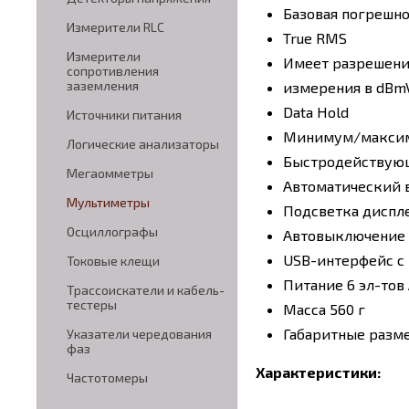
Базовая погрешно
Измерители RLC
True RMS
Измерители
Имеет разрешение
сопротивления
заземления
измерения в dBm
Data Hold
Источники питания
Минимум/максим
Логические анализаторы
Быстродействующ
Мегаомметры
Автоматический 
Мультиметры
Подсветка диспл
Осциллографы
Автовыключение
USB-интерфейс с
Токовые клещи
Питание 6 эл-тов 
Трассоискатели и кабель-
тестеры
Масса 560 г
Габаритные разм
Указатели чередования
фаз
Характеристики:
Частотомеры