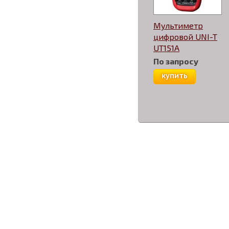
Мультиметр
цифровой UNI-T
UT151A
По запросу
купить