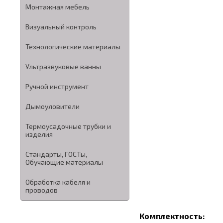
Монтажная мебель
Визуальный контроль
Технологические материалы
Ультразвуковые ванны
Ручной инструмент
Дымоуловители
Термоусадочные трубки и
изделия
Стандарты, ГОСТы,
Обучающие материалы
Обработка кабеля и
проводов
Комплектность: