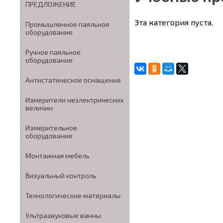
ПРЕДЛОЖЕНИЕ
Эта категория пуста.
Промышленное паяльное
оборудование
Ручное паяльное
оборудование
Антистатическое оснащение
Измерители неэлектрических
величин
Измерительное
оборудование
Монтажная мебель
Визуальный контроль
Технологические материалы
Ультразвуковые ванны