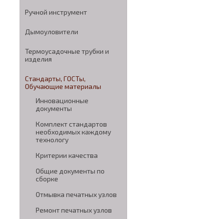
Ручной инструмент
Дымоуловители
Термоусадочные трубки и
изделия
Стандарты, ГОСТы,
Обучающие материалы
Инновационные
документы
Комплект стандартов
необходимых каждому
технологу
Критерии качества
Общие документы по
сборке
Отмывка печатных узлов
Ремонт печатных узлов