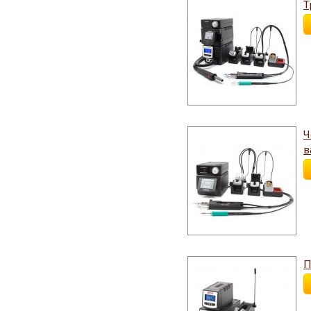
Т
Ч
в
П