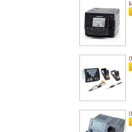
Б
П
П