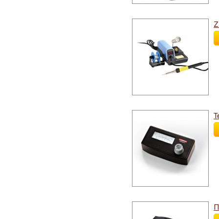
Z
Т
П