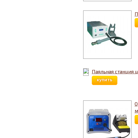
П
Паяльная станция 
купить
О
м