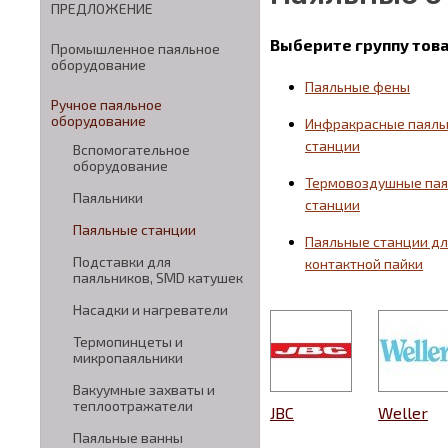
ПРЕДЛОЖЕНИЕ
Выберите группу тов
Промышленное паяльное
оборудование
Паяльные фены
Ручное паяльное
оборудование
Инфракрасные паял
станции
Вспомогательное
оборудование
Термовоздушные па
Паяльники
станции
Паяльные станции
Паяльные станции дл
Подставки для
контактной пайки
паяльников, SMD катушек
Насадки и нагреватели
Термопинцеты и
микропаяльники
Вакуумные захваты и
теплоотражатели
JBC
Weller
Паяльные ванны