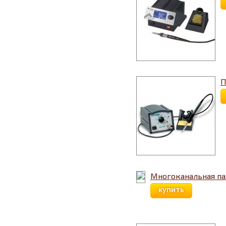
П
Многоканальная пая
купить