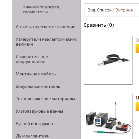
Нижний подогрев,
Вид: Список /
Витрина
термостолы
Сравнить (0)
Антистатическое оснащение
Измерители неэлектрических
Т
величин
Измерительное
оборудование
Монтажная мебель
Визуальный контроль
П
Технологические материалы
Ультразвуковые ванны
Ручной инструмент
Дымоуловители