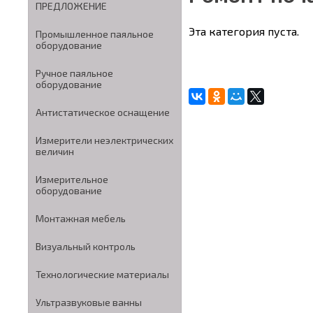
ПРЕДЛОЖЕНИЕ
Эта категория пуста.
Промышленное паяльное
оборудование
Ручное паяльное
оборудование
Антистатическое оснащение
Измерители неэлектрических
величин
Измерительное
оборудование
Монтажная мебель
Визуальный контроль
Технологические материалы
Ультразвуковые ванны