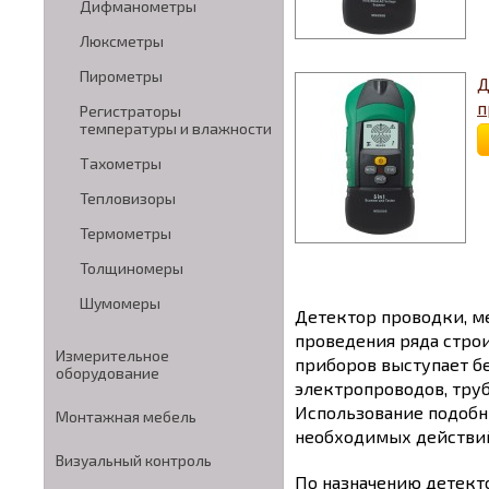
Дифманометры
Люксметры
Пирометры
Д
п
Регистраторы
температуры и влажности
Тахометры
Тепловизоры
Термометры
Толщиномеры
Шумомеры
Детектор проводки, м
проведения ряда стро
Измерительное
приборов выступает бе
оборудование
электропроводов, труб
Использование подобн
Монтажная мебель
необходимых действи
Визуальный контроль
По назначению детект