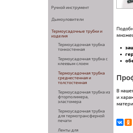
Ручной инструмент
Дымоуловители
Подобн
Термоусадочные трубки и
множес
изделия
Термоусадочная трубка
за
тонкостенная
ге
Термоусадочная трубка с
об
клеевым слоем
Термоусадочная трубка
Про
среднестенная и
толстостенная
В наше
Термоусадочная трубка из
фторполимера,
и хара
эластомера
матери
Термоусадочная трубка
для термотрансферной
печати
Ленты для