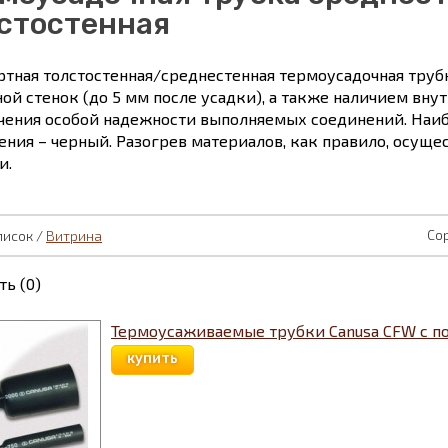
стостенная
ртная толстостенная/среднестенная термоусадочная труб
ой стенок (до 5 мм после усадки), а также наличием вну
чения особой надежности выполняемых соединений. Наи
ения – черный. Разогрев материалов, как правило, осуще
и.
Со
писок /
Витрина
ть (0)
Термоусаживаемые трубки Canusa CFW с 
купить