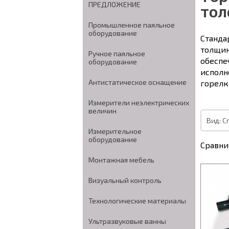
ПРЕДЛОЖЕНИЕ
тол
Промышленное паяльное
оборудование
Станда
толщин
Ручное паяльное
обеспе
оборудование
исполн
Антистатическое оснащение
горелк
Измерители неэлектрических
величин
Вид: С
Измерительное
оборудование
Сравни
Монтажная мебель
Визуальный контроль
Технологические материалы
Ультразвуковые ванны