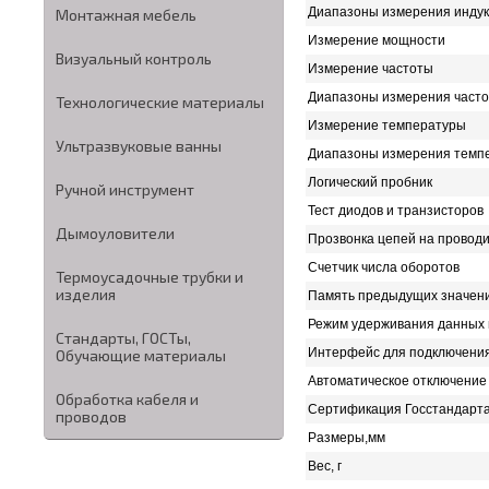
Диапазоны измерения индук
Монтажная мебель
Измерение мощности
Визуальный контроль
Измерение частоты
Диапазоны измерения част
Технологические материалы
Измерение температуры
Ультразвуковые ванны
Диапазоны измерения темп
Логический пробник
Ручной инструмент
Тест диодов и транзисторов
Дымоуловители
Прозвонка цепей на провод
Счетчик числа оборотов
Термоусадочные трубки и
изделия
Память предыдущих значен
Режим удерживания данных н
Стандарты, ГОСТы,
Интерфейс для подключения
Обучающие материалы
Автоматическое отключение
Обработка кабеля и
Сертификация Госстандарт
проводов
Размеры,мм
Вес, г