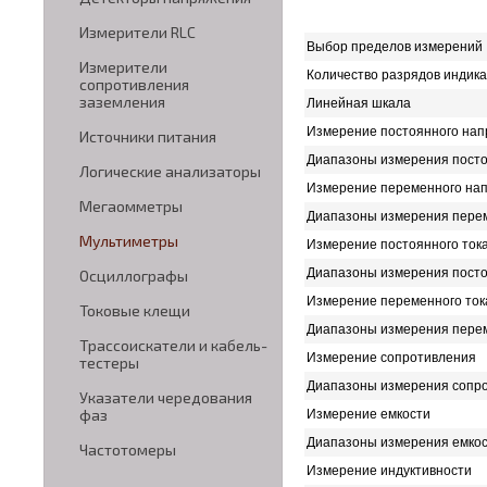
Измерители RLC
Выбор пределов измерений
Измерители
Количество разрядов индик
сопротивления
заземления
Линейная шкала
Измерение постоянного на
Источники питания
Диапазоны измерения пост
Логические анализаторы
Измерение переменного на
Мегаомметры
Диапазоны измерения пере
Мультиметры
Измерение постоянного ток
Диапазоны измерения посто
Осциллографы
Измерение переменного ток
Токовые клещи
Диапазоны измерения перем
Трассоискатели и кабель-
Измерение сопротивления
тестеры
Диапазоны измерения сопр
Указатели чередования
фаз
Измерение емкости
Диапазоны измерения емко
Частотомеры
Измерение индуктивности