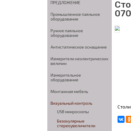
Сто
ПРЕДЛОЖЕНИЕ
070
Промышленное паяльное
оборудование
Ручное паяльное
оборудование
Антистатическое оснащение
Измерители неэлектрических
величин
Измерительное
оборудование
Монтажная мебель
Визуальный контроль
Столи
USB микроскопы
Безокулярные
стереоувеличители