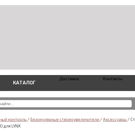
Доставка
Контакты
КАТАЛОГ
ный контроль
/
Безокулярные стереоувеличители
/
Аксессуары
/
С
0 для LYNX