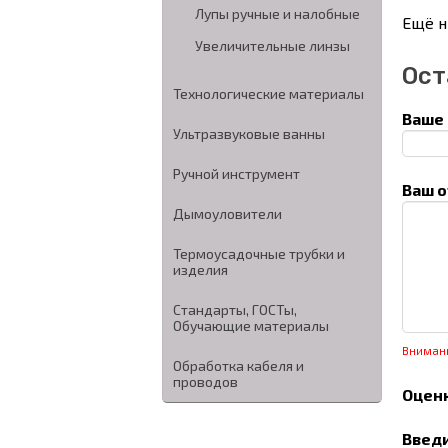
Лупы ручные и налобные
Ещё н
Увеличительные линзы
Ост
Технологические материалы
Ваше 
Ультразвуковые ванны
Ручной инструмент
Ваш о
Дымоуловители
Термоусадочные трубки и
изделия
Стандарты, ГОСТы,
Обучающие материалы
Вниман
Обработка кабеля и
проводов
Оценк
Введи