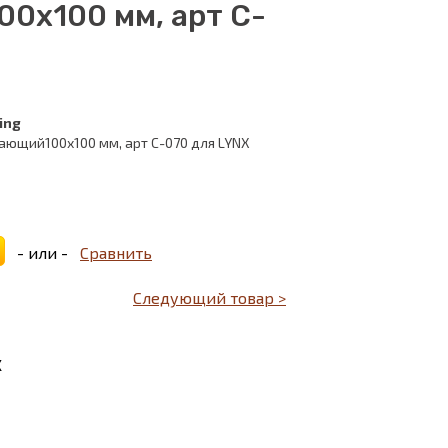
0х100 мм, арт C-
ing
ющий100х100 мм, арт C-070 для LYNX
- или -
Сравнить
Следующий товар >
X