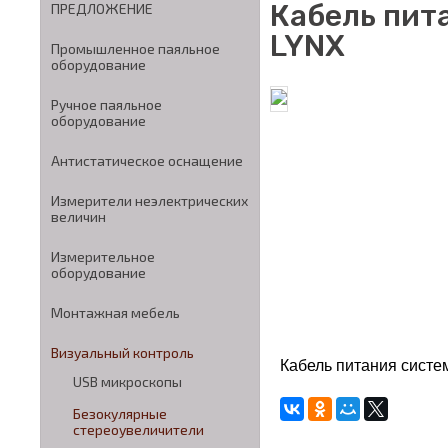
Кабель пит
ПРЕДЛОЖЕНИЕ
LYNX
Промышленное паяльное
оборудование
Ручное паяльное
оборудование
Антистатическое оснащение
Измерители неэлектрических
величин
Измерительное
оборудование
Монтажная мебель
Визуальный контроль
Кабель питания сист
USB микроскопы
Безокулярные
стереоувеличители