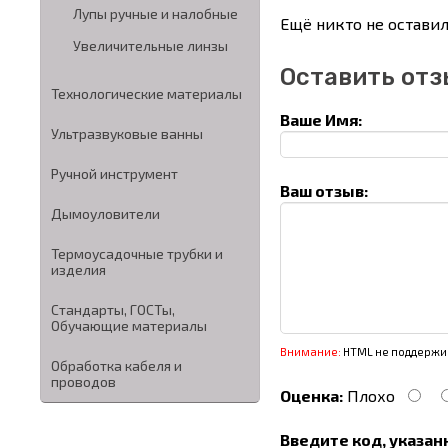
Лупы ручные и налобные
Ещё никто не оставил
Увеличительные линзы
Оставить отз
Технологические материалы
Ваше Имя:
Ультразвуковые ванны
Ручной инструмент
Ваш отзыв:
Дымоуловители
Термоусадочные трубки и
изделия
Стандарты, ГОСТы,
Обучающие материалы
Внимание:
HTML не поддержив
Обработка кабеля и
проводов
Оценка:
Плохо
Введите код, указан