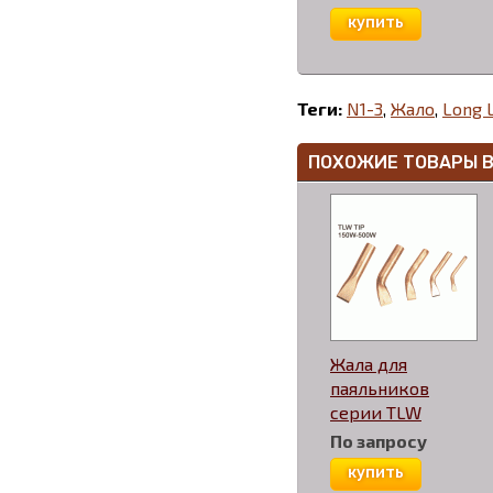
купить
Теги:
N1-3
,
Жало
,
Long L
ПОХОЖИЕ ТОВАРЫ 
Жала для
паяльников
серии TLW
По запросу
купить