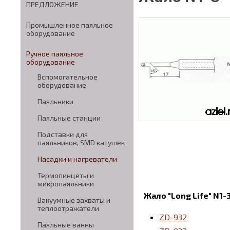
ПРЕДЛОЖЕНИЕ
Промышленное паяльное
оборудование
Ручное паяльное
оборудование
Вспомогательное
оборудование
Паяльники
Паяльные станции
Подставки для
паяльников, SMD катушек
Насадки и нагреватели
Термопинцеты и
микропаяльники
Жало "Long Life" N1-
Вакуумные захваты и
теплоотражатели
ZD-932
Паяльные ванны