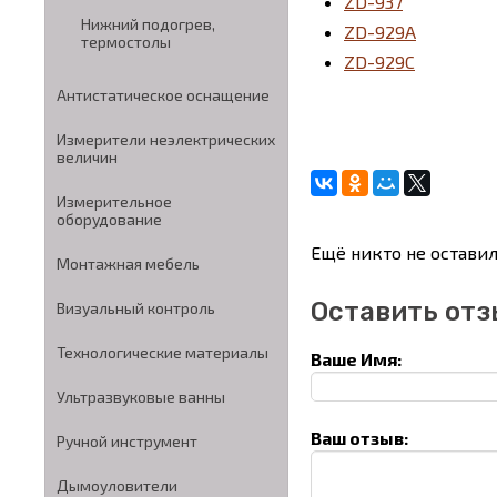
ZD-937
Нижний подогрев,
ZD-929A
термостолы
ZD-929C
Антистатическое оснащение
Измерители неэлектрических
величин
Измерительное
оборудование
Ещё никто не оставил
Монтажная мебель
Оставить отз
Визуальный контроль
Технологические материалы
Ваше Имя:
Ультразвуковые ванны
Ваш отзыв:
Ручной инструмент
Дымоуловители