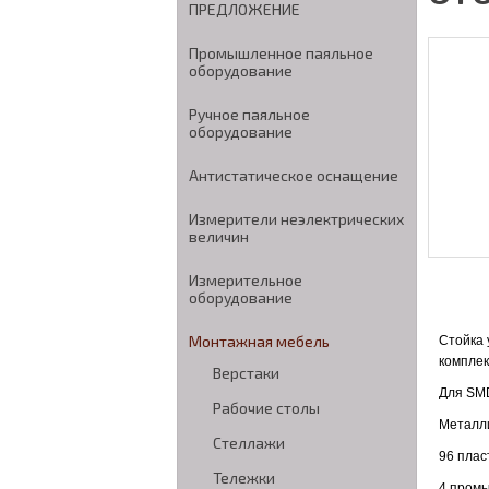
ПРЕДЛОЖЕНИЕ
Промышленное паяльное
оборудование
Ручное паяльное
оборудование
Антистатическое оснащение
Измерители неэлектрических
величин
Измерительное
оборудование
Монтажная мебель
Стойка 
комплек
Верстаки
Для SMD
Рабочие столы
Металли
Стеллажи
96 плас
Тележки
4 пром