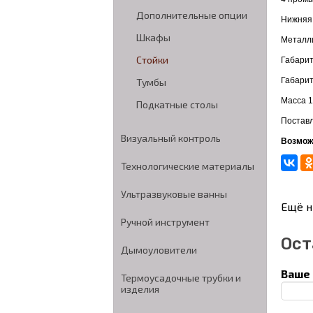
Дополнительные опции
Нижняя 
Шкафы
Металл
Стойки
Габарит
Габарит
Тумбы
Масса 1
Подкатные столы
Поставл
Визуальный контроль
Возмож
Технологические материалы
Ультразвуковые ванны
Ещё н
Ручной инструмент
Ост
Дымоуловители
Ваше 
Термоусадочные трубки и
изделия