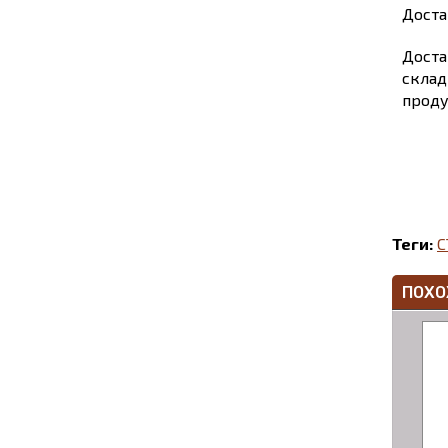
Доста
Доста
склад
проду
Теги:
С
ПОХО