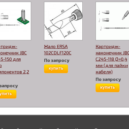
ртридж-
Жало ERSA
Картридж-
онечник JBC
102CDLF120С
наконечник JB
5-150 для
C245-118 Ø=0,4
По запросу
p
мм (для пайки
купить
понентов 2,2
кабеля)
По запросу
 запросу
купить
упить