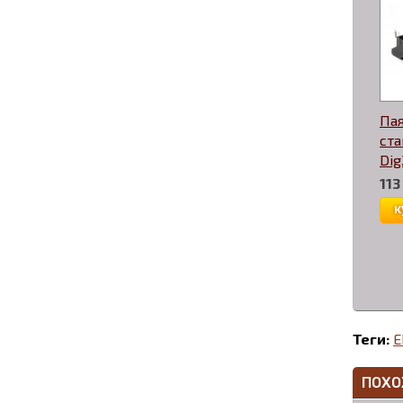
Па
ста
Dig
113
к
Теги:
E
ПОХО