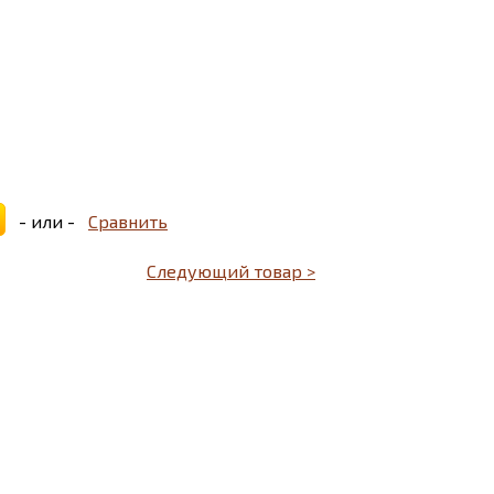
- или -
Сравнить
Следующий товар >