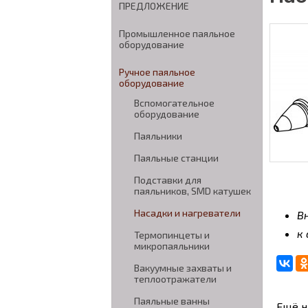
ПРЕДЛОЖЕНИЕ
Промышленное паяльное
оборудование
Ручное паяльное
оборудование
Вспомогательное
оборудование
Паяльники
Паяльные станции
Подставки для
паяльников, SMD катушек
Насадки и нагреватели
В
к
Термопинцеты и
микропаяльники
Вакуумные захваты и
теплоотражатели
Паяльные ванны
Ещё н