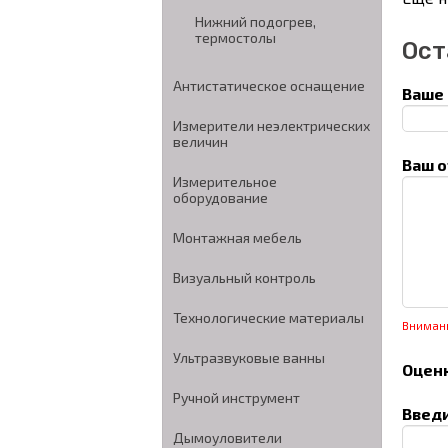
Нижний подогрев,
термостолы
Ост
Антистатическое оснащение
Ваше 
Измерители неэлектрических
величин
Ваш о
Измерительное
оборудование
Монтажная мебель
Визуальный контроль
Технологические материалы
Вниман
Ультразвуковые ванны
Оценк
Ручной инструмент
Введи
Дымоуловители