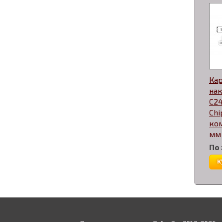
Ка
нак
C24
Chi
ком
мм
По
к