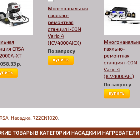
Многоканальная
паяльно-
ремонтная
станция i-CON
Vario 4
яльная
Многоканальн
(ICV4000AICX)
нция ERSA
паяльно-
По запросу
2000A-XT
ремонтная
купить
станция i-CON
 058,33 р.
Vario 4
упить
(ICV4000AIC)
По запросу
купить
RSA
,
Насадка
,
722EN1020
,
ЖИЕ ТОВАРЫ В КАТЕГОРИИ
НАСАДКИ И НАГРЕВАТЕЛИ