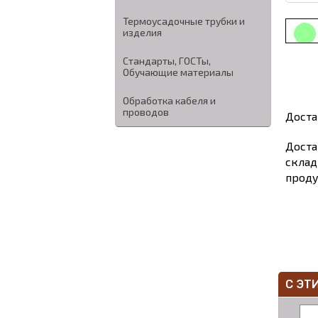
Термоусадочные трубки и
изделия
Стандарты, ГОСТы,
Обучающие материалы
Обработка кабеля и
проводов
Доста
Доста
склад
проду
С ЭТ