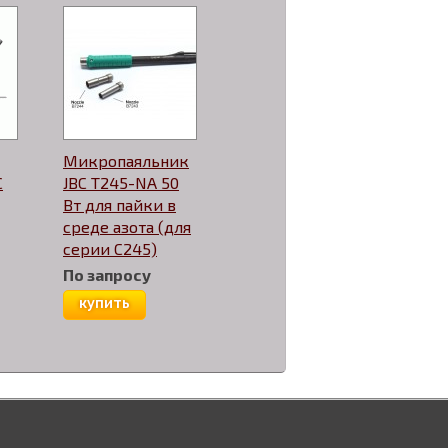
Микропаяльник
C
JBC T245-NA 50
Вт для пайки в
среде азота (для
серии С245)
По запросу
купить