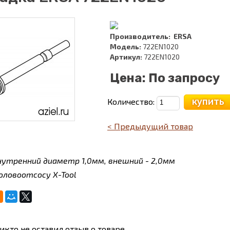
Производитель:
ERSA
Модель:
722EN1020
Артикул:
722EN1020
Цена:
По запросу
купить
Количество:
< Предыдущий товар
нутренний диаметр 1,0мм, внешний - 2,0мм
 оловоотсосу X-Tool
икто не оставил отзыв о товаре.