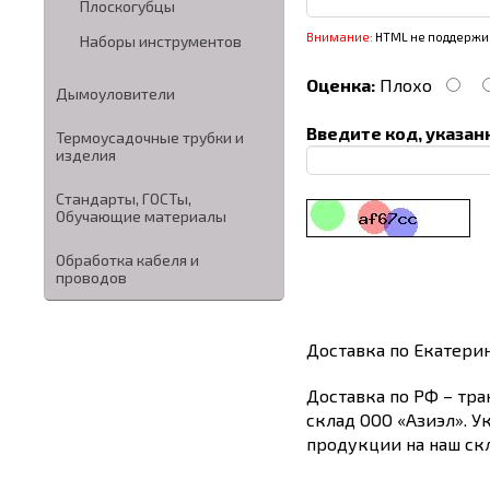
Плоскогубцы
Внимание:
HTML не поддержив
Наборы инструментов
Оценка:
Плохо
Дымоуловители
Введите код, указан
Термоусадочные трубки и
изделия
Стандарты, ГОСТы,
Обучающие материалы
Обработка кабеля и
проводов
Доставка по Екатери
Доставка по РФ – тра
склад ООО «Азиэл». У
продукции на наш скл