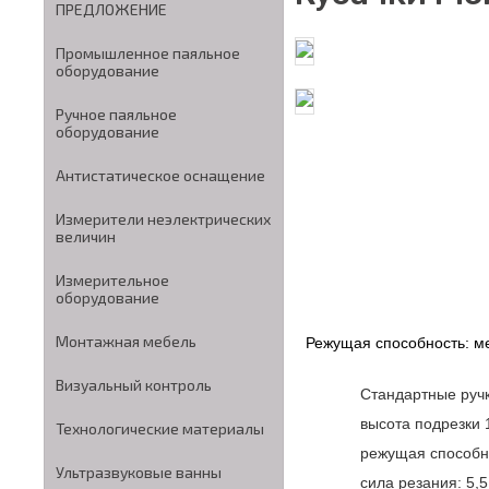
ПРЕДЛОЖЕНИЕ
Промышленное паяльное
оборудование
Ручное паяльное
оборудование
Антистатическое оснащение
Измерители неэлектрических
величин
Измерительное
оборудование
Монтажная мебель
Режущая способность: м
Визуальный контроль
Стандартные ручк
высота подрезки 
Технологические материалы
режущая способно
Ультразвуковые ванны
сила резания: 5,5 