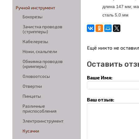
длина 147 мм; ма
Ручной инструмент
сталь 5,0 мм
Бокорезы
Зачистка проводов
(стрипперы)
Кабелерезы
Ещё никто не оставил
Ножи, скальпели
Обжимка проводов
Оставить отз
(кримперы)
Оловоотсосы
Ваше Имя:
Отвертки
Пинцеты
Ваш отзыв:
Различные
приспособления
Электроинструмент
Кусачки