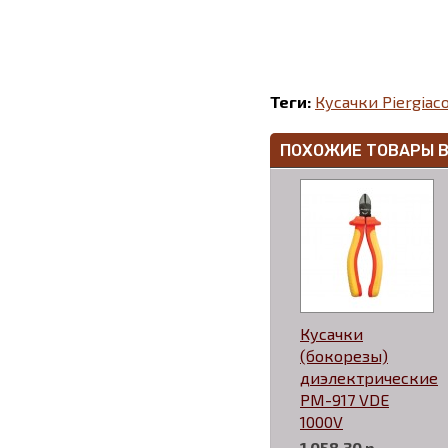
Теги:
Кусачки Piergiac
ПОХОЖИЕ ТОВАРЫ 
Кусачки
(бокорезы)
диэлектрические
PM-917 VDE
1000V
1 058,30 р.