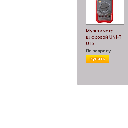
Мультиметр
цифровой UNI-T
UT51
По запросу
купить