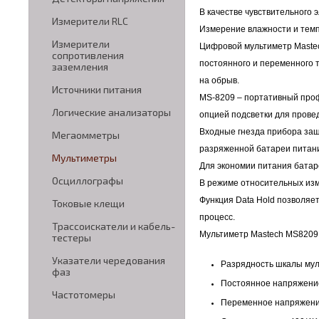
В качестве чувствительного
Измерители RLC
Измерение влажности и темп
Измерители
Цифровой мультиметр Maste
сопротивления
постоянного и переменного т
заземления
на обрыв.
Источники питания
MS-8209 – портативный про
Логические анализаторы
опцией подсветки для пров
Входные гнезда прибора за
Мегаомметры
разряженной батареи питан
Мультиметры
Для экономии питания батар
Осциллографы
В режиме относительных из
Функция Data Hold позволяе
Токовые клещи
процесс.
Трассоискатели и кабель-
Мультиметр Mastech MS8209
тестеры
Указатели чередования
Разрядность шкалы мул
фаз
Постоянное напряжение
Частотомеры
Переменное напряжение