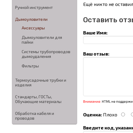
Ещё никто не оставил
Ручной инструмент
Оставить отз
Дымоуловители
Аксессуары
Ваше Имя:
Дымоуловители для
пайки
Системы трубопроводов
Ваш отзыв:
дымоудаления
Фильтры
Термоусадочные трубки и
изделия
Стандарты, ГОСТы,
Обучающие материалы
Внимание:
HTML не поддержив
Обработка кабеля и
Оценка:
Плохо
проводов
Введите код, указан