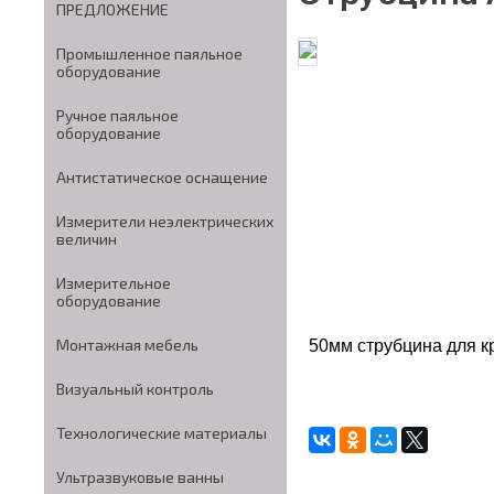
ПРЕДЛОЖЕНИЕ
Промышленное паяльное
оборудование
Ручное паяльное
оборудование
Антистатическое оснащение
Измерители неэлектрических
величин
Измерительное
оборудование
Монтажная мебель
50мм струбцина для к
Визуальный контроль
Технологические материалы
Ультразвуковые ванны