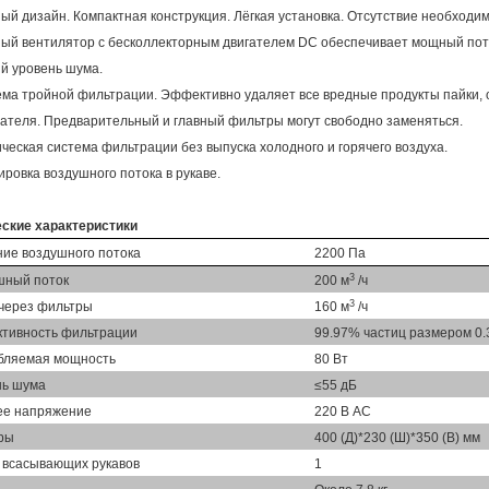
ный дизайн. Компактная конструкция. Лёгкая установка. Отсутствие необходи
ый вентилятор с бесколлекторным двигателем DC обеспечивает мощный пото
ий уровень шума.
ема тройной фильтрации. Эффективно удаляет все вредные продукты пайки,
ателя. Предварительный и главный фильтры могут свободно заменяться.
ическая система фильтрации без выпуска холодного и горячего воздуха.
лировка воздушного потока в рукаве.
еские характеристики
ие воздушного потока
2200 Па
3
шный поток
200 м
/ч
3
 через фильтры
160 м
/ч
тивность фильтрации
99.97% частиц размером 0.
бляемая мощность
80 Вт
нь шума
≤55 дБ
ее напряжение
220 В AC
ры
400 (Д)*230 (Ш)*350 (В) мм
 всасывающих рукавов
1