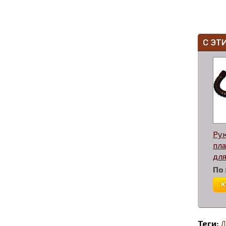
С ЭТ
Ру
пл
для
По
к
Теги:
Д