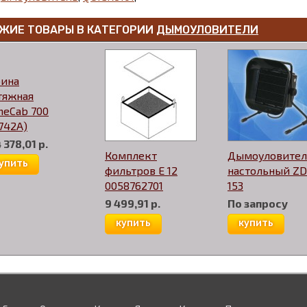
ЖИЕ ТОВАРЫ В КАТЕГОРИИ
ДЫМОУЛОВИТЕЛИ
бина
тяжная
meCab 700
742A)
 378,01 р.
Комплект
Дымоуловител
упить
фильтров Е 12
настольный ZD
0058762701
153
9 499,91 р.
По запросу
купить
купить