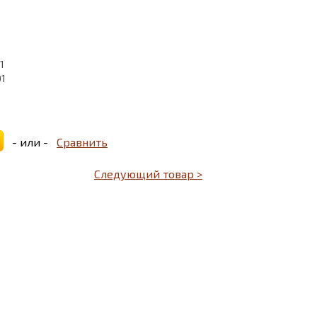
1
01
- или -
Сравнить
Следующий товар >