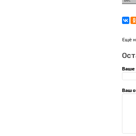
Вес
Ещё н
Ост
Ваше 
Ваш о