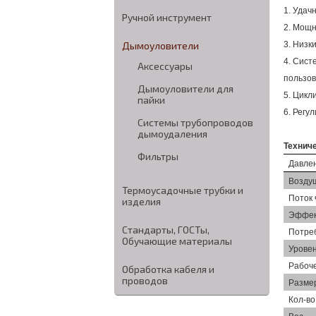
1. Удач
Ручной инструмент
2. Мощн
Дымоуловители
3. Низк
4. Сист
Аксессуары
пользов
Дымоуловители для
5. Цикл
пайки
6. Регу
Системы трубопроводов
дымоудаления
Технич
Фильтры
Давлен
Возду
Термоусадочные трубки и
Поток
изделия
Эффек
Стандарты, ГОСТы,
Потре
Обучающие материалы
Урове
Рабоч
Обработка кабеля и
проводов
Разме
Кол-во