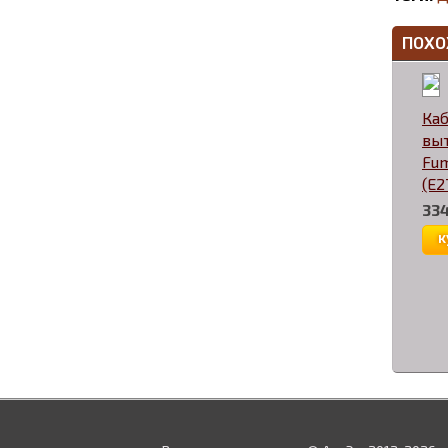
ПОХО
Ка
вы
Fu
(E2
334
к