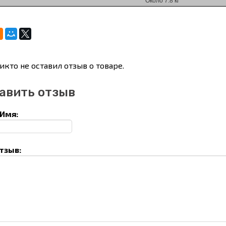
Около 7.8 кг
икто не оставил отзыв о товаре.
авить отзыв
Имя:
тзыв: