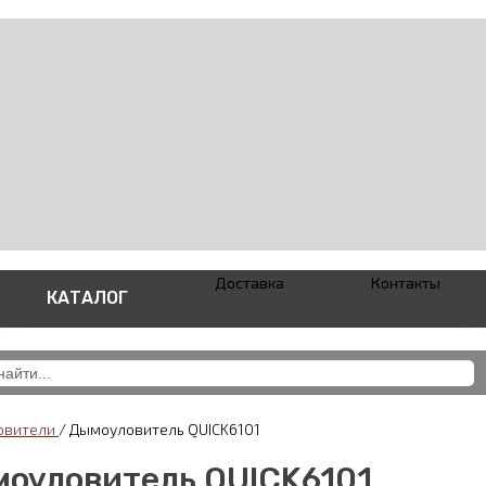
Доставка
Контакты
КАТАЛОГ
овители
/
Дымоуловитель QUICK6101
оуловитель QUICK6101