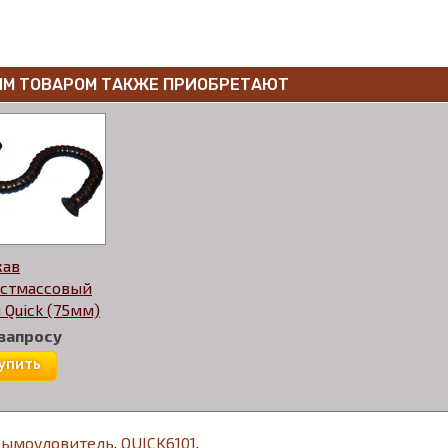
ИМ ТОВАРОМ ТАКЖЕ ПРИОБРЕТАЮТ
кав
астмассовый
 Quick (75мм)
 запросу
упить
ымоуловитель
,
QUICK6101
,