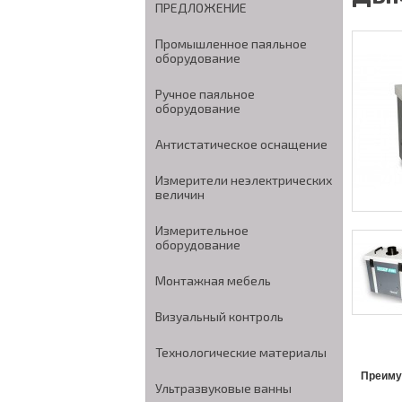
ПРЕДЛОЖЕНИЕ
Промышленное паяльное
оборудование
Ручное паяльное
оборудование
Антистатическое оснащение
Измерители неэлектрических
величин
Измерительное
оборудование
Монтажная мебель
Визуальный контроль
Технологические материалы
Преиму
Ультразвуковые ванны