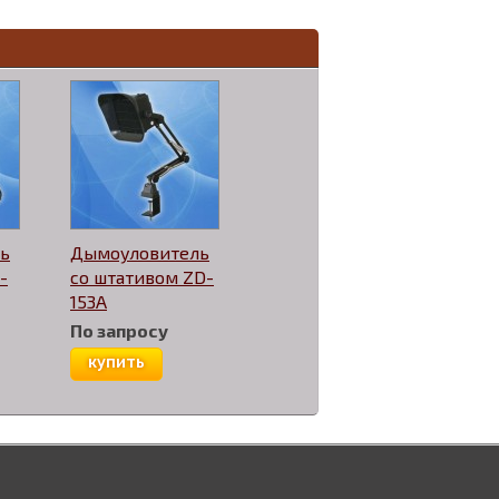
ь
Дымоуловитель
-
со штативом ZD-
153A
По запросу
купить