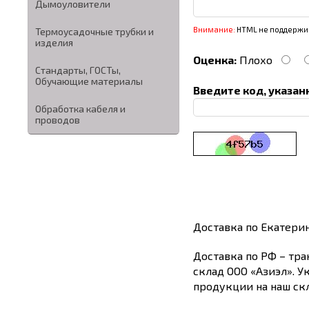
Дымоуловители
Внимание:
HTML не поддержив
Термоусадочные трубки и
изделия
Оценка:
Плохо
Стандарты, ГОСТы,
Обучающие материалы
Введите код, указан
Обработка кабеля и
проводов
Доставка по Екатери
Доставка по РФ – тра
склад ООО «Азиэл». У
продукции на наш скл