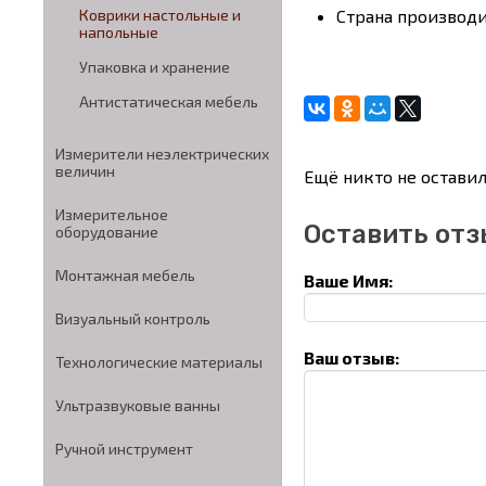
Страна производ
Коврики настольные и
напольные
Упаковка и хранение
Антистатическая мебель
Измерители неэлектрических
величин
Ещё никто не оставил
Измерительное
Оставить отз
оборудование
Монтажная мебель
Ваше Имя:
Визуальный контроль
Ваш отзыв:
Технологические материалы
Ультразвуковые ванны
Ручной инструмент