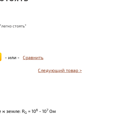
"легко стоять"
- или -
Сравнить
Следующий товар >
6
7
 к земле: R
= 10
- 10
Ом
G