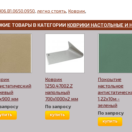
306.B1.0650.0950
,
легко стоять
,
Коврик
,
ЖИЕ ТОВАРЫ В КАТЕГОРИИ
КОВРИКИ НАСТОЛЬНЫЕ И 
врик
Коврик
Покрытие
тистатический
1250.47002.Z
настольное
жевый
напольный
антистатическ
0х900 мм
700x1000x2 мм
1,22х10м -
зеленый
 запросу
По запросу
По запросу
упить
купить
купить