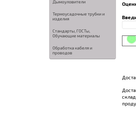
Дымоуловители
Оценк
Термоусадочные трубки и
Введи
изделия
Стандарты, ГОСТы,
Обучающие материалы
Обработка кабеля и
проводов
Доста
Доста
склад
проду