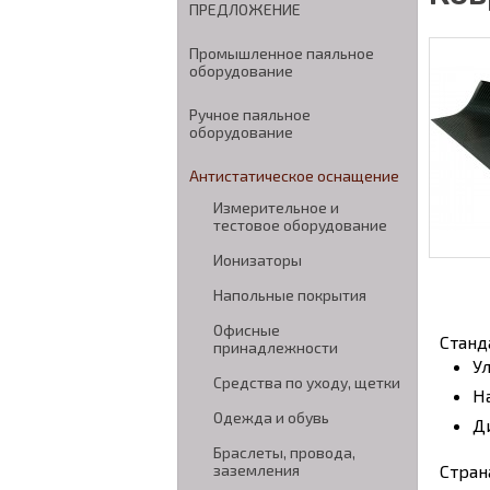
ПРЕДЛОЖЕНИЕ
Промышленное паяльное
оборудование
Ручное паяльное
оборудование
Антистатическое оснащение
Измерительное и
тестовое оборудование
Ионизаторы
Напольные покрытия
Офисные
Станд
принадлежности
У
Средства по уходу, щетки
Н
Одежда и обувь
Д
Браслеты, провода,
Стран
заземления