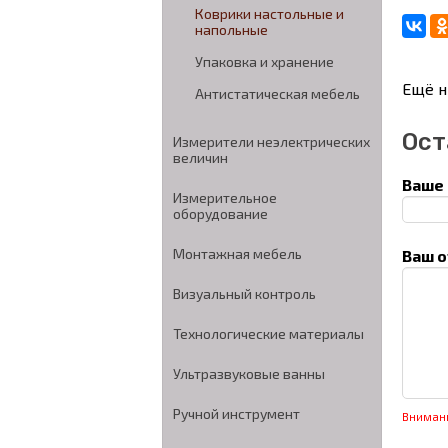
Коврики настольные и
напольные
Упаковка и хранение
Ещё н
Антистатическая мебель
Ост
Измерители неэлектрических
величин
Ваше 
Измерительное
оборудование
Монтажная мебель
Ваш о
Визуальный контроль
Технологические материалы
Ультразвуковые ванны
Ручной инструмент
Вниман