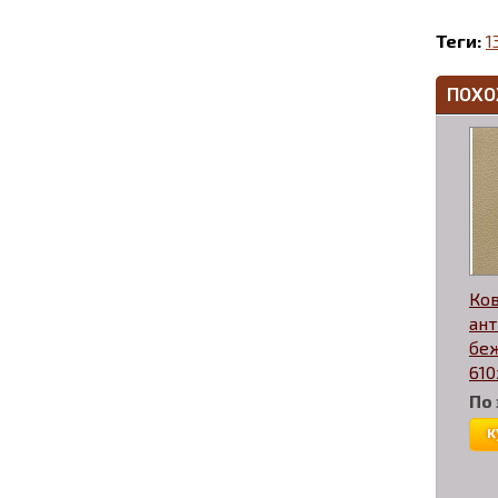
Теги:
1
ПОХО
Ко
ан
бе
61
По
к