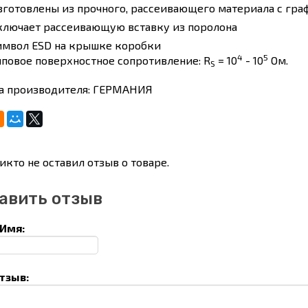
зготовлены из прочного, рассеивающего материала с гр
ключает рассеивающую вставку из поролона
имвол ESD на крышке коробки
4
5
иповое поверхностное сопротивление: R
= 10
- 10
Ом.
S
а производителя: ГЕРМАНИЯ
икто не оставил отзыв о товаре.
авить отзыв
Имя:
тзыв: