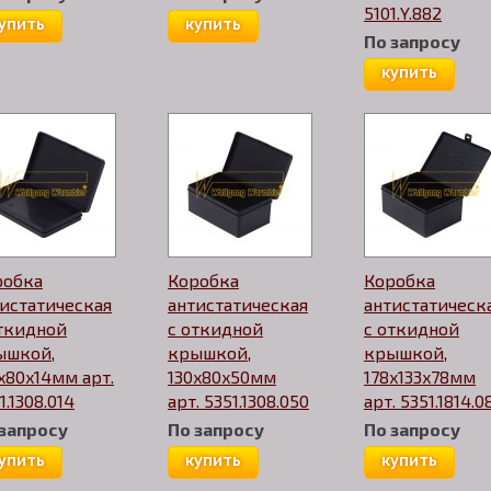
5101.Y.882
упить
купить
По запросу
купить
робка
Коробка
Коробка
истатическая
антистатическая
антистатическ
откидной
с откидной
с откидной
ышкой,
крышкой,
крышкой,
x80x14мм арт.
130x80x50мм
178x133x78мм
1.1308.014
арт. 5351.1308.050
арт. 5351.1814.0
 запросу
По запросу
По запросу
упить
купить
купить