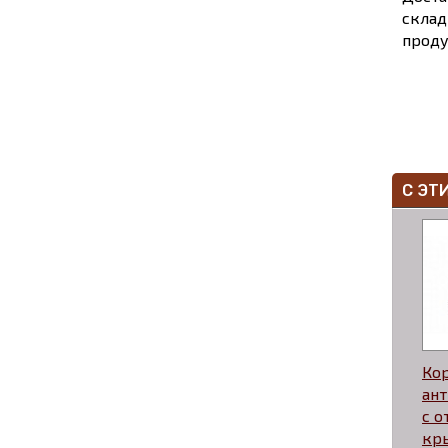
склад
проду
С ЭТ
Ко
ант
с 
кр