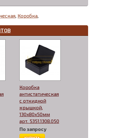
ческая
,
Коробка
,
НТОВ
Коробка
ая
антистатическая
с откидной
крышкой,
130x80x50мм
арт. 5351.1308.050
По запросу
купить