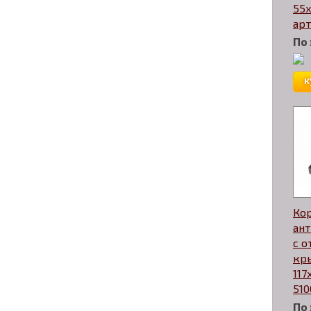
55x
арт
По
к
Ко
ант
с 
кр
117
510
По