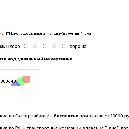
ие:
HTML не поддерживается! Используйте обычный текст.
а:
Плохо
Хорошо
те код, указанный на картинке:
вка по Екатеринбургу –
бесплатно
при заказе от 10000 ру
вка по РФ – транспортные компании в течение 3 дней по