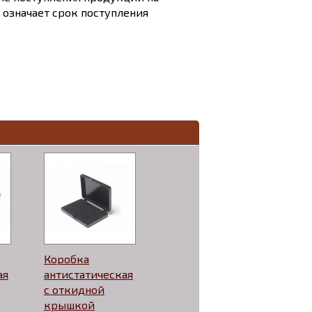
и означает срок поступления
Коробка
ая
антистатическая
с откидной
крышкой