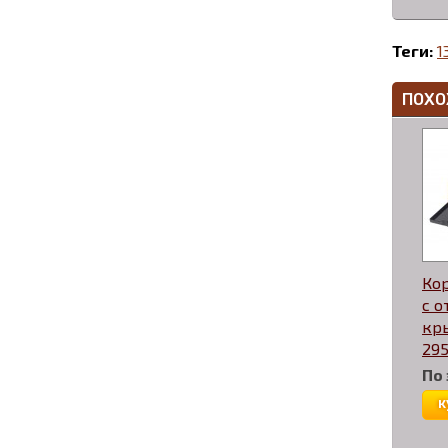
Теги:
1
ПОХО
Кор
с 
кр
295
По
к