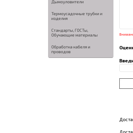
Дымоуловители
Термоусадочные трубки и
изделия
Стандарты, ГОСТы,
Обучающие материалы
Вниман
Обработка кабеля и
Оценк
проводов
Введи
Доста
Доста