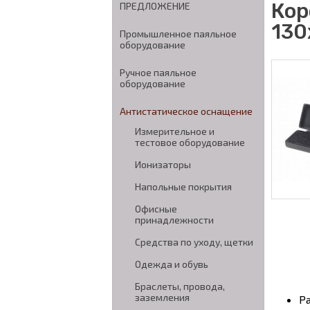
Кор
ПРЕДЛОЖЕНИЕ
130
Промышленное паяльное
оборудование
Ручное паяльное
оборудование
Антистатическое оснащение
Измерительное и
тестовое оборудование
Ионизаторы
Напольные покрытия
Офисные
принадлежности
Средства по уходу, щетки
Одежда и обувь
Браслеты, провода,
заземления
Р