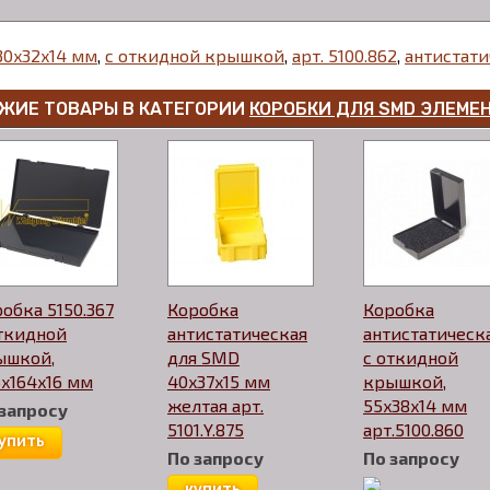
30x32x14 мм
,
с откидной крышкой
,
арт. 5100.862
,
антистати
ЖИЕ ТОВАРЫ В КАТЕГОРИИ
КОРОБКИ ДЛЯ SMD ЭЛЕМЕ
обка 5150.367
Коробка
Коробка
откидной
антистатическая
антистатическ
ышкой,
для SMD
с откидной
x164x16 мм
40x37x15 мм
крышкой,
желтая арт.
55x38x14 мм
 запросу
5101.Y.875
арт.5100.860
упить
По запросу
По запросу
купить