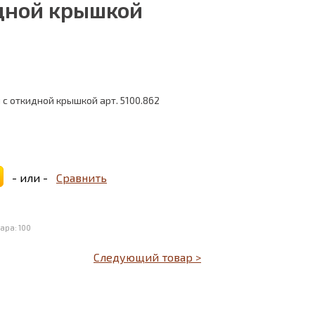
идной крышкой
с откидной крышкой арт. 5100.862
- или -
Сравнить
ара: 100
Следующий товар >