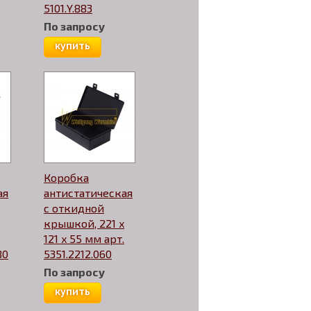
5101.Y.883
По запросу
купить
Коробка
ая
антистатическая
с откидной
крышкой, 221 x
121 x 55 мм арт.
80
5351.2212.060
По запросу
купить