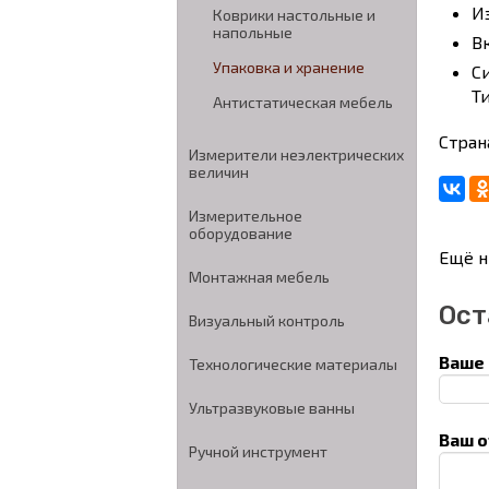
И
Коврики настольные и
напольные
B
Упаковка и хранение
C
Т
Антистатическая мебель
Стран
Измерители неэлектрических
величин
Измерительное
оборудование
Ещё н
Монтажная мебель
Ост
Визуальный контроль
Ваше 
Технологические материалы
Ультразвуковые ванны
Ваш о
Ручной инструмент