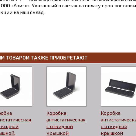
 ООО «Азиэл». Указанный в счетах на оплату срок поставк
кции на наш склад.
ИМ ТОВАРОМ ТАКЖЕ ПРИОБРЕТАЮТ
робка
Коробка
Коробка
истатическая
антистатическая
антистатическ
откидной
с откидной
с откидной
ышкой,
крышкой
крышкой