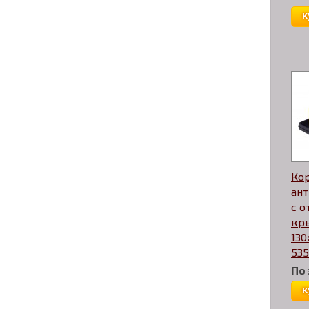
к
Ко
ант
с 
кр
130
535
По
к