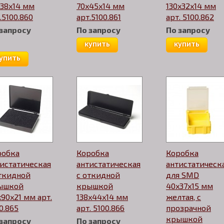
38x14 мм
70x45x14 мм
130x32x14 мм
.5100.860
арт.5100.861
арт. 5100.862
 запросу
По запросу
По запросу
купить
купить
упить
робка
Коробка
Коробка
истатическая
антистатическая
антистатическ
откидной
с откидной
для SMD
ышкой
крышкой
40x37x15 мм
x90x21 мм арт.
138x44x14 мм
желтая, с
0.865
арт. 5100.866
прозрачной
крышкой
 запросу
По запросу