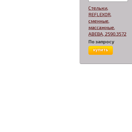
Стельки,
REFLEXOR,
сменные,
массажные,
ABEBA, 2590.3572
По запросу
купить