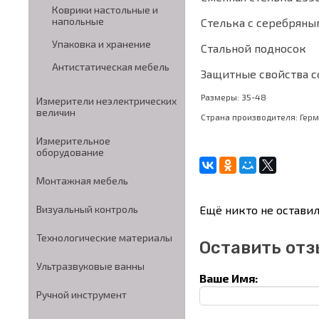
Коврики настольные и
напольные
Стелька с серебряны
Упаковка и хранение
Стальной подносок
Антистатическая мебель
Защитные свойства со
Размеры: 35-48
Измерители неэлектрических
величин
Страна производителя: Гер
Измерительное
оборудование
Монтажная мебель
Ещё никто не оставил
Визуальный контроль
Технологические материалы
Оставить отз
Ультразвуковые ванны
Ваше Имя:
Ручной инструмент