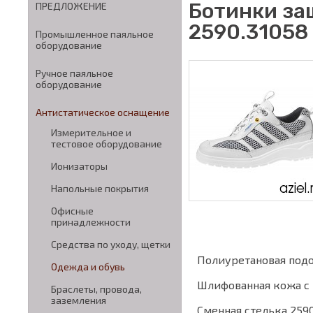
Ботинки за
ПРЕДЛОЖЕНИЕ
2590.31058
Промышленное паяльное
оборудование
Ручное паяльное
оборудование
Антистатическое оснащение
Измерительное и
тестовое оборудование
Ионизаторы
Напольные покрытия
Офисные
принадлежности
Средства по уходу, щетки
Полиуретановая под
Одежда и обувь
Шлифованная кожа с
Браслеты, провода,
заземления
Сменная стелька 2590