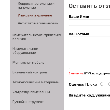
Коврики настольные и
Оставить отз
напольные
Упаковка и хранение
Ваше Имя:
Антистатическая мебель
Ваш отзыв:
Измерители неэлектрических
величин
Измерительное
оборудование
Монтажная мебель
Визуальный контроль
Внимание:
HTML не поддержив
Технологические материалы
Оценка:
Плохо
Ультразвуковые ванны
Введите код, указан
Ручной инструмент