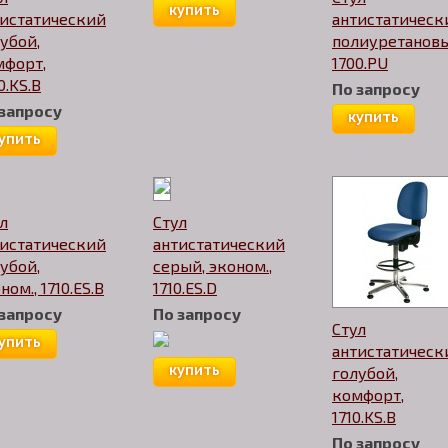
купить
тистатический
антистатическ
убой,
полиуретанов
мфорт,
1700.PU
0.KS.B
По запросу
 запросу
купить
упить
л
Стул
тистатический
антистатический
убой,
серый, эконом.,
ном., 1710.ES.B
1710.ES.D
 запросу
По запросу
Стул
упить
антистатическ
купить
голубой,
комфорт,
1710.KS.B
По запросу