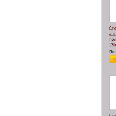
Сту
ан
по
170
По
к
Сту