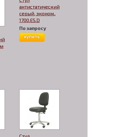
антистатический
серый, эконом.,
1700.ES.D
По запросу
купить
ий
ом
Стул