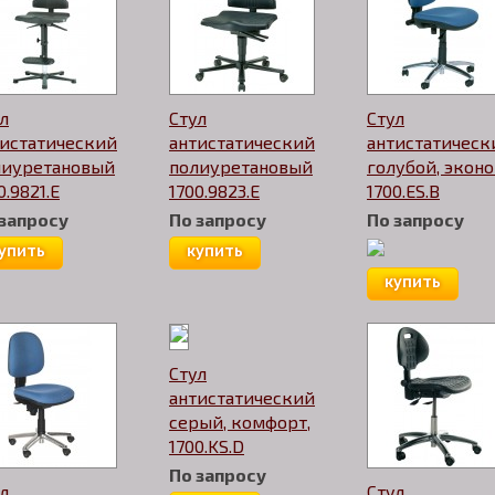
л
Стул
Стул
тистатический
антистатический
антистатическ
лиуретановый
полиуретановый
голубой, экон
0.9821.E
1700.9823.E
1700.ES.B
 запросу
По запросу
По запросу
упить
купить
купить
Стул
антистатический
серый, комфорт,
1700.KS.D
По запросу
л
Стул