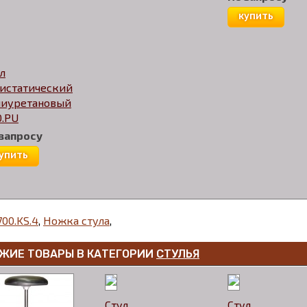
купить
л
тистатический
лиуретановый
0.PU
 запросу
упить
700.KS.4
,
Ножка стула
,
ЖИЕ ТОВАРЫ В КАТЕГОРИИ
СТУЛЬЯ
Стул
Стул