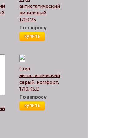
ий
антистатический
ый
виниловый
1700.VS
По запросу
купить
Стул
антистатический
серый, комфорт,
1710.KS.D
По запросу
купить
ий