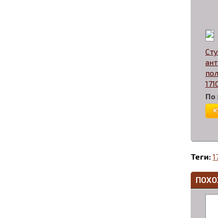
Сту
ан
по
171
По
к
Теги:
1
ПОХО