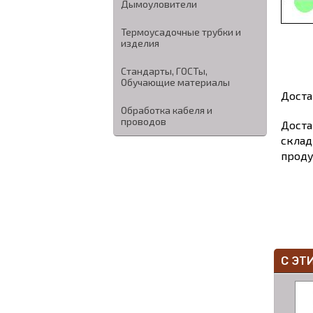
Дымоуловители
Термоусадочные трубки и
изделия
Стандарты, ГОСТы,
Обучающие материалы
Доста
Обработка кабеля и
проводов
Доста
склад
проду
С ЭТ