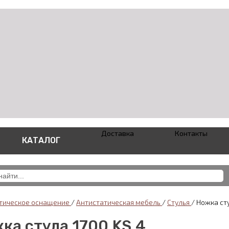
Доставка
Контакты
КАТАЛОГ
тическое оснащение
/
Антистатическая мебель
/
Стулья
/
Ножка сту
ка стула 1700.KS.4