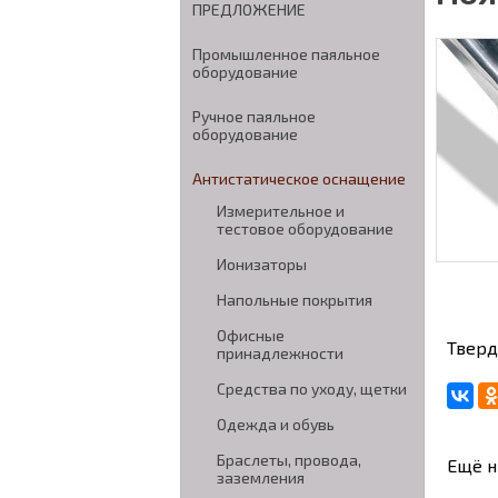
ПРЕДЛОЖЕНИЕ
Промышленное паяльное
оборудование
Ручное паяльное
оборудование
Антистатическое оснащение
Измерительное и
тестовое оборудование
Ионизаторы
Напольные покрытия
Офисные
Тверд
принадлежности
Средства по уходу, щетки
Одежда и обувь
Браслеты, провода,
Ещё н
заземления