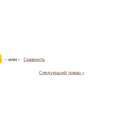
- или -
Сравнить
Следующий товар >