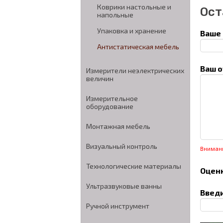
Коврики настольные и
Ост
напольные
Упаковка и хранение
Ваше 
Антистатическая мебель
Ваш о
Измерители неэлектрических
величин
Измерительное
оборудование
Монтажная мебель
Визуальный контроль
Вниман
Технологические материалы
Оценк
Ультразвуковые ванны
Введи
Ручной инструмент