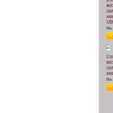
ан
гол
ко
170
По
к
Сту
ан
гол
эко
По
к