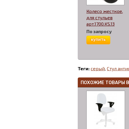
Колесо жесткое,
для стульев
арт.1700.KS.13
По запросу
купить
Теги:
серый
,
Стул анти
ПОХОЖИЕ ТОВАРЫ 