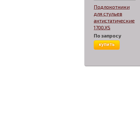
Подлокотники
для стульев
антистатические
1700.XS
По запросу
купить