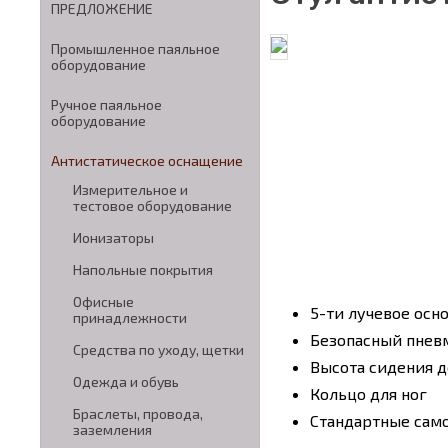
ПРЕДЛОЖЕНИЕ
Промышленное паяльное
оборудование
Ручное паяльное
оборудование
Антистатическое оснащение
Измерительное и
тестовое оборудование
Ионизаторы
Напольные покрытия
Офисные
5-ти лучевое осн
принадлежности
Безопасный пнев
Средства по уходу, щетки
Высота сидения д
Одежда и обувь
Кольцо для ног
Браслеты, провода,
Стандартные сам
заземления