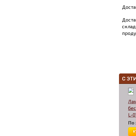
Доста
Доста
склад
проду
С ЭТ
Ла
бес
L-0
По
к