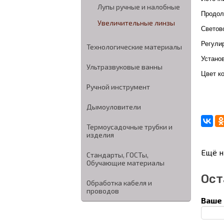
Лупы ручные и налобные
Продол
Увеличительные линзы
Светово
Регули
Технологические материалы
Установ
Ультразвуковые ванны
Цвет к
Ручной инструмент
Дымоуловители
Термоусадочные трубки и
изделия
Ещё н
Стандарты, ГОСТы,
Обучающие материалы
Ост
Обработка кабеля и
проводов
Ваше 