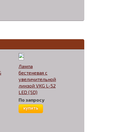
Лампа
G
бестеневая с
увеличительной
линзой VKG L-52
LED (5D)
По запросу
купить