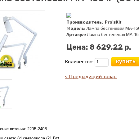
Производитель:
Pro'sKit
Модель:
Лампа бестеневая MA-160
Артикул:
Лампа бестеневая MA-160
Цена:
8 629,22 р.
купить
Количество:
< Предыдущий товар
ение питания: 220В-240В
к света: 84 светодиода (21 Вт)