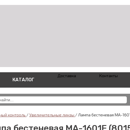
Доставка
Контакты
КАТАЛОГ
ный контроль
/
Увеличительные линзы
/
Лампа бестеневая MA-1601
па бестеневая MA-1601F (801