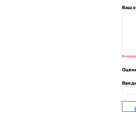
Ваш о
Вниман
Оценк
Введи