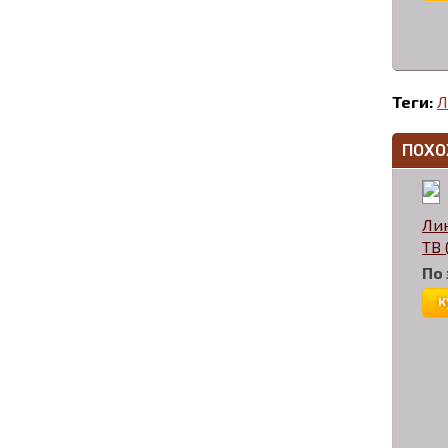
Теги:
Л
ПОХО
Лин
TB 
По
к