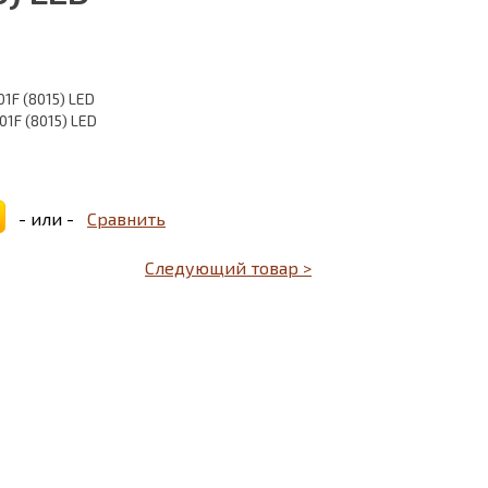
1F (8015) LED
1F (8015) LED
- или -
Сравнить
Следующий товар >