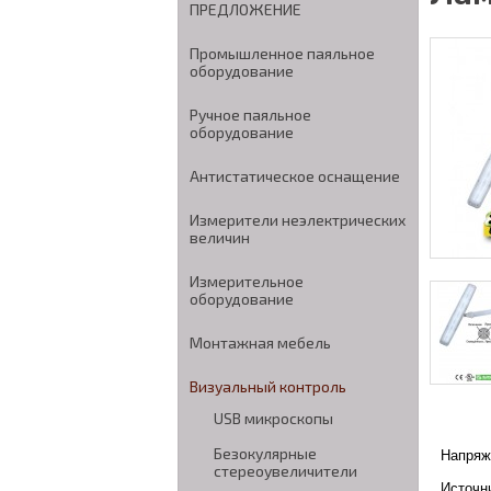
ПРЕДЛОЖЕНИЕ
Промышленное паяльное
оборудование
Ручное паяльное
оборудование
Антистатическое оснащение
Измерители неэлектрических
величин
Измерительное
оборудование
Монтажная мебель
Визуальный контроль
USB микроскопы
Безокулярные
Напряж
стереоувеличители
Источни