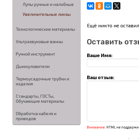
Лупы ручные и налобные
Увеличительные линзы
Ещё никто не оставил
Технологические материалы
Оставить отз
Ультразвуковые ванны
Ручной инструмент
Ваше Имя:
Дымоуловители
Ваш отзыв:
Термоусадочные трубки и
изделия
Стандарты, ГОСТы,
Обучающие материалы
Обработка кабеля и
проводов
Внимание:
HTML не поддержив