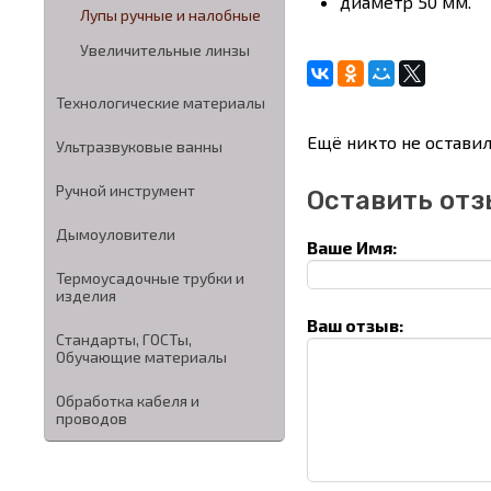
диаметр 50 мм.
Лупы ручные и налобные
Увеличительные линзы
Технологические материалы
Ещё никто не оставил
Ультразвуковые ванны
Ручной инструмент
Оставить отз
Дымоуловители
Ваше Имя:
Термоусадочные трубки и
изделия
Ваш отзыв:
Стандарты, ГОСТы,
Обучающие материалы
Обработка кабеля и
проводов