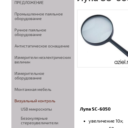
ПРЕДЛОЖЕНИЕ
Промышленное паяльное
оборудование
Ручное паяльное
оборудование
Антистатическое оснащение
Измерители неэлектрических
величин
Измерительное
оборудование
Монтажная мебель
Визуальный контроль
Лупа SC-6050
USB микроскопы
Безокулярные
увеличение 10x;
стереоувеличители