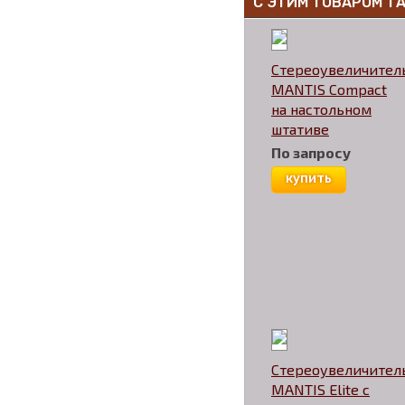
С ЭТИМ ТОВАРОМ Т
Стереоувеличител
MANTIS Compact
на настольном
штативе
По запросу
купить
Стереоувеличител
MANTIS Elite с