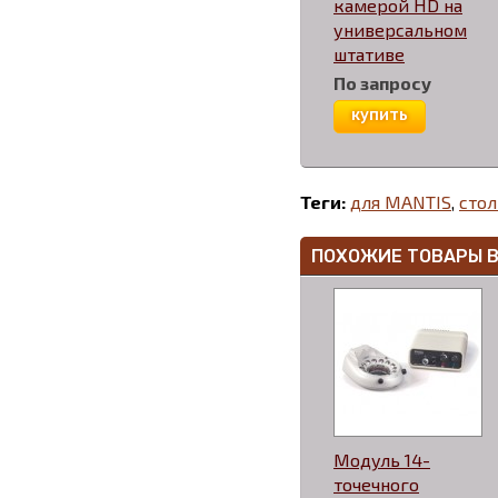
камерой HD на
универсальном
штативе
По запросу
купить
Теги:
для MANTIS
,
сто
ПОХОЖИЕ ТОВАРЫ 
Модуль 14-
точечного