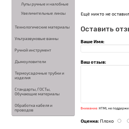
Лупы ручные и налобные
Увеличительные линзы
Ещё никто не оставил
Технологические материалы
Оставить отз
Ультразвуковые ванны
Ваше Имя:
Ручной инструмент
Ваш отзыв:
Дымоуловители
Термоусадочные трубки и
изделия
Стандарты, ГОСТы,
Обучающие материалы
Обработка кабеля и
Внимание:
HTML не поддержив
проводов
Оценка:
Плохо