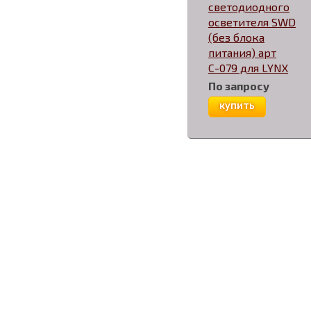
светодиодного
осветителя SWD
(без блока
питания) арт
С-079 для LYNX
По запросу
купить