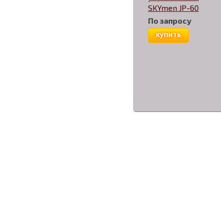
SKYmen JP-60
По запросу
купить