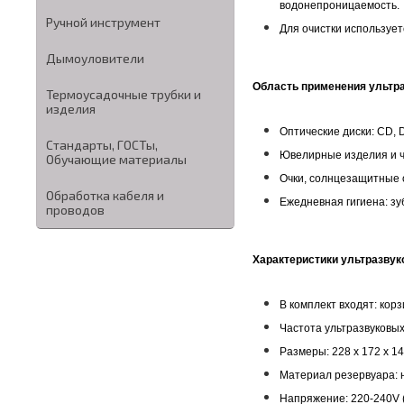
водонепроницаемость.
Ручной инструмент
Для очистки используе
Дымоуловители
Область применения ультра
Термоусадочные трубки и
изделия
Оптические диски: CD, D
Стандарты, ГОСТы,
Ювелирные изделия и ч
Обучающие материалы
Очки, солнцезащитные о
Обработка кабеля и
Ежедневная гигиена: зу
проводов
Характеристики ультразвуко
В комплект входят: корз
Частота ультразвуковых 
Размеры: 228 x 172 x 1
Материал резервуара:
Напряжение: 220-240V 