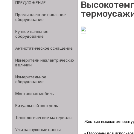
Высокотемп
ПРЕДЛОЖЕНИЕ
термоусажи
Промышленное паяльное
оборудование
Ручное паяльное
оборудование
Антистатическое оснащение
Измерители неэлектрических
величин
Измерительное
оборудование
Монтажная мебель
Визуальный контроль
Технологические материалы
Жесткие высокотемператур
Ультразвуковые ванны
• Одобрены для использов