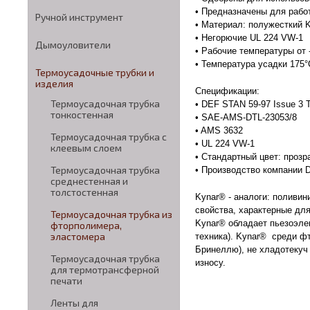
• Предназначены для рабо
Ручной инструмент
• Материал: полужесткий 
• Негорючие UL 224 VW-1
Дымоуловители
• Рабочие температуры от
• Температура усадки 175°
Термоусадочные трубки и
изделия
Спецификации:
Термоусадочная трубка
• DEF STAN 59-97 Issue 3 
тонкостенная
• SAE-AMS-DTL-23053/8
• AMS 3632
Термоусадочная трубка с
• UL 224 VW-1
клеевым слоем
• Стандартный цвет: проз
Термоусадочная трубка
• Производство компании 
среднестенная и
толстостенная
Kynar® - аналоги: полив
свойства, характерные для
Термоусадочная трубка из
Kynar® обладает пьезоэле
фторполимера,
эластомера
техника). Kynar® среди ф
Бринеллю), не хладотекуч
Термоусадочная трубка
износу.
для термотрансферной
печати
Ленты для