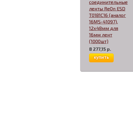
соединительные
ленты ReOn ESD
T0181C16 (аналог
16MS-41097),
12х48мм для
16мм лент
(1000шт)
8 277,15 р.
купить