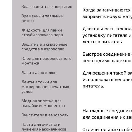
Влагозащитные покрытия
Когда заканчиваются
заправить новую кат
Временный паяльный
резист
Длительность технол
Жидкости для пайки
установку питателя и
струёй горячего пара
ленты в питатель.
Защитные и смазочные
средства в аэрозолях
Быстрое соединение с
Клеи для поверхностного
необходимо надежно 
монтажа
Для решения такой з
Лаки в аэрозолях
использовать неполн
Ленты и точки для
питатель.
маскирования печатных
узлов
Медная оплетка для
выпайки компонентов
Накладные соедините
Очистители в аэрозолях
для соединения их з
Паста для очистки и
Отличительные особе
лужения наконечников