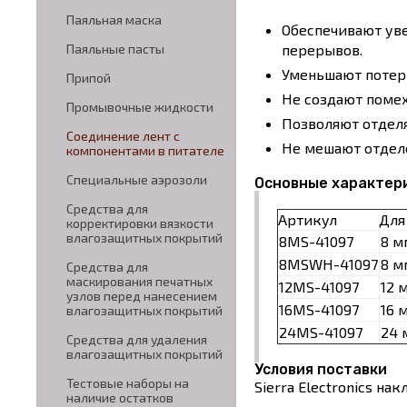
Паяльная маска
Обеспечивают ув
перерывов.
Паяльные пасты
Уменьшают потер
Припой
Не создают помех
Промывочные жидкости
Позволяют отделя
Соединение лент с
Не мешают отдел
компонентами в питателе
Специальные аэрозоли
Основные характер
Средства для
Артикул
Для
корректировки вязкости
влагозащитных покрытий
8MS-41097
8 м
8MSWH-41097
8 м
Средства для
маскирования печатных
12MS-41097
12 
узлов перед нанесением
16MS-41097
16 
влагозащитных покрытий
24MS-41097
24 
Средства для удаления
влагозащитных покрытий
Условия поставки
Тестовые наборы на
Sierra Electronics н
наличие остатков