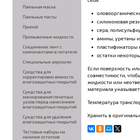
Паяльная маска
оловоорганическ
Паяльные пасты
силиконовая рези
Припой
сера, полисульф
Промывочные жидкости
амины, уретаны 
пластификаторы 
Соединение лент с
компонентами в питателе
остатки некоторы
Специальные аэрозоли
Если поверхность ил
Средства для
совместимости, чтоб
корректировки вязкости
жидкости или неотве
влагозащитных покрытий
материала указывает
Средства для
маскирования печатных
Температура транспор
узлов перед нанесением
влагозащитных покрытий
Хранить в оригинальн
Средства для удаления
влагозащитных покрытий
Тестовые наборы на
наличие остатков