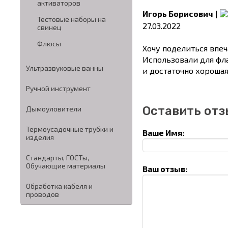
активаторов
Игорь Борисович
|
Тестовые наборы на
27.03.2022
свинец
Флюсы
Хочу поделиться впеч
Использовали для фл
Ультразвуковые ванны
и достаточно хорошая
Ручной инструмент
Оставить отз
Дымоуловители
Термоусадочные трубки и
Ваше Имя:
изделия
Стандарты, ГОСТы,
Обучающие материалы
Ваш отзыв:
Обработка кабеля и
проводов