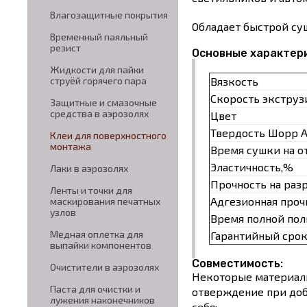
Влагозащитные покрытия
Обладает быстрой су
Временный паяльный
резист
Основные характер
Жидкости для пайки
Вязкость
струёй горячего пара
Скорость экструз
Защитные и смазочные
средства в аэрозолях
Цвет
Твердость Шорр А
Клеи для поверхностного
монтажа
Время сушки на о
Эластичность,%
Лаки в аэрозолях
Прочность на раз
Ленты и точки для
Адгезионная проч
маскирования печатных
узлов
Время полной пол
Медная оплетка для
Гарантийный срок 
выпайки компонентов
Совместимость:
Очистители в аэрозолях
Некоторые материалы
Паста для очистки и
отверждение при доб
лужения наконечников
себя: