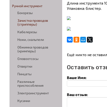
Длина инструмента 1
Ручной инструмент
Упаковка: блистер.
Бокорезы
Зачистка проводов
(стрипперы)
Кабелерезы
Ножи, скальпели
Обжимка проводов
(кримперы)
Ещё никто не оставил
Оловоотсосы
Оставить отз
Отвертки
Пинцеты
Ваше Имя:
Различные
приспособления
Электроинструмент
Ваш отзыв:
Кусачки