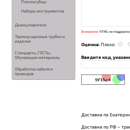
Плоскогубцы
Наборы инструментов
Дымоуловители
Внимание:
HTML не поддержив
Термоусадочные трубки и
изделия
Оценка:
Плохо
Стандарты, ГОСТы,
Введите код, указан
Обучающие материалы
Обработка кабеля и
проводов
Доставка по Екатери
Доставка по РФ – тра