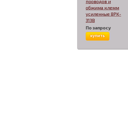
проводов и
обжима клемм
усиленные 8PK-
313B
По запросу
купить