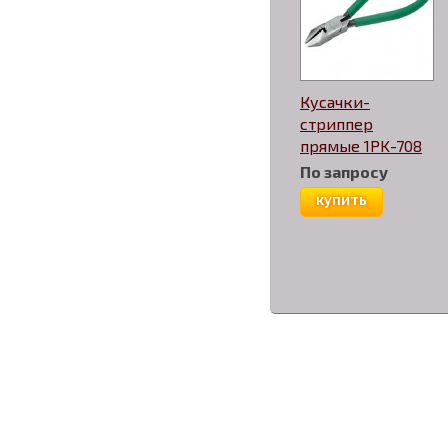
Кусачки-
стриппер
прямые 1PK-708
По запросу
купить