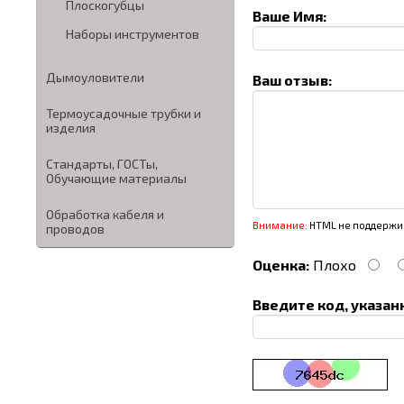
Плоскогубцы
Ваше Имя:
Наборы инструментов
Дымоуловители
Ваш отзыв:
Термоусадочные трубки и
изделия
Стандарты, ГОСТы,
Обучающие материалы
Обработка кабеля и
Внимание:
HTML не поддержив
проводов
Оценка:
Плохо
Введите код, указан