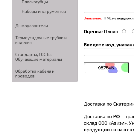
Плоскогубцы
Наборы инструментов
Внимание:
HTML не поддержив
Дымоуловители
Оценка:
Плохо
Термоусадочные трубки и
изделия
Введите код, указан
Стандарты, ГОСТы,
Обучающие материалы
Обработка кабеля и
проводов
Доставка по Екатери
Доставка по РФ – тра
склад ООО «Азиэл». У
продукции на наш скл