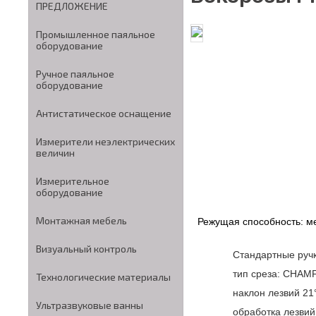
ПРЕДЛОЖЕНИЕ
Промышленное паяльное
оборудование
Ручное паяльное
оборудование
Антистатическое оснащение
Измерители неэлектрических
величин
Измерительное
оборудование
Монтажная мебель
Режущая способность: м
Визуальный контроль
Стандартные ручк
тип среза: CHAM
Технологические материалы
наклон лезвий 21
Ультразвуковые ванны
обработка лезви