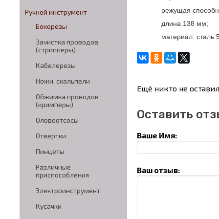
режущая способно
Ручной инструмент
длина 138 мм;
Бокорезы
материал: сталь 
Зачистка проводов
(стрипперы)
Кабелерезы
Ножи, скальпели
Ещё никто не оставил
Обжимка проводов
(кримперы)
Оставить отз
Оловоотсосы
Ваше Имя:
Отвертки
Пинцеты
Различные
Ваш отзыв:
приспособления
Электроинструмент
Кусачки