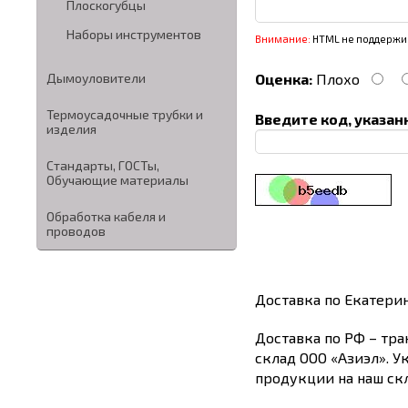
Плоскогубцы
Наборы инструментов
Внимание:
HTML не поддержив
Дымоуловители
Оценка:
Плохо
Термоусадочные трубки и
Введите код, указан
изделия
Стандарты, ГОСТы,
Обучающие материалы
Обработка кабеля и
проводов
Доставка по Екатери
Доставка по РФ – тра
склад ООО «Азиэл». У
продукции на наш скл