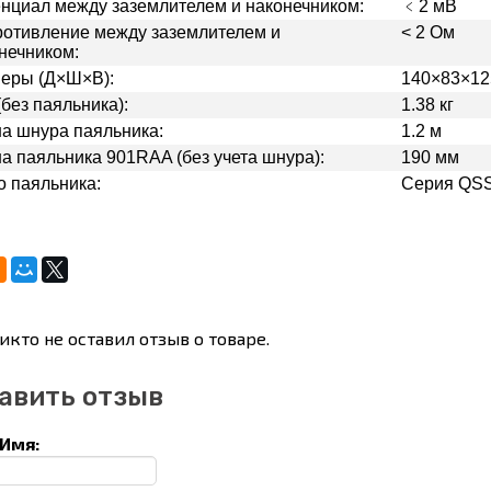
нциал между заземлителем и наконечником:
﹤2 мВ
отивление между заземлителем и
< 2 Ом
нечником:
еры (Д×Ш×В):
140×83×12
(без паяльника):
1.38 кг
а шнура паяльника:
1.2 м
а паяльника 901RAA (без учета шнура):
190 мм
 паяльника:
Серия QS
икто не оставил отзыв о товаре.
авить отзыв
Имя: