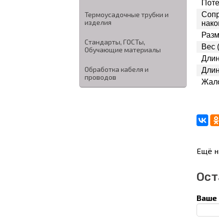
Поте
Сопр
Термоусадочные трубки и
изделия
нако
Разм
Стандарты, ГОСТы,
Вес 
Обучающие материалы
Длин
Обработка кабеля и
Длин
проводов
Жало
Ещё н
Ост
Ваше 