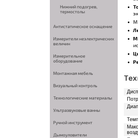
Т
Нижний подогрев,
термостолы
э
М
Антистатическое оснащение
Л
М
Измерители неэлектрических
величин
и
Ц
Измерительное
оборудование
Р
Монтажная мебель
Тех
Визуальный контроль
Дисп
Технологические материалы
Потр
Диап
Ультразвуковые ванны
Темп
Ручной инструмент
Макс
возд
Дымоуловители