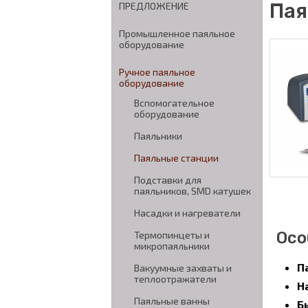
Пая
ПРЕДЛОЖЕНИЕ
Промышленное паяльное
оборудование
Ручное паяльное
оборудование
Вспомогательное
оборудование
Паяльники
Паяльные станции
Подставки для
паяльников, SMD катушек
Насадки и нагреватели
Осо
Термопинцеты и
микропаяльники
П
Вакуумные захваты и
теплоотражатели
Н
Паяльные ванны
Б