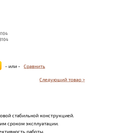
3104
3104
- или -
Сравнить
Следующий товар >
новой стабильной конструкцией.
гим сроком эксплуатации.
ективность работы.