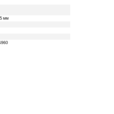
5 мм
S960