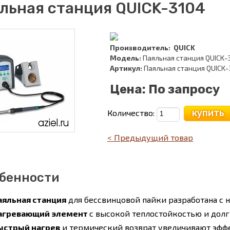
льная станция QUICK-3104
Производитель:
QUICK
Модель:
Паяльная станция QUICK-
Артикул:
Паяльная станция QUICK-
Цена:
По запросу
купить
Количество:
< Предыдущий товар
бенности
аяльная станция
для бессвинцовой пайки разработана с 
агревающий элемент
с высокой теплостойкостью и дол
ыстрый нагрев
и термический возврат увеличивают эфф