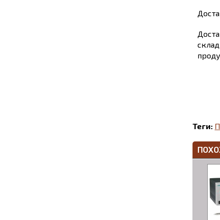
Доста
Доста
склад
проду
Теги:
П
ПОХО