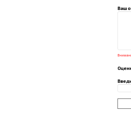
Ваш о
Вниман
Оценк
Введи