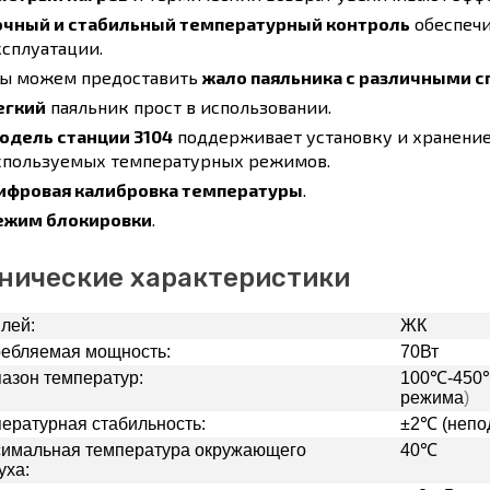
очный и стабильный температурный контроль
обеспечи
ксплуатации.
ы можем предоставить
жало паяльника с различными 
егкий
паяльник прост в использовании.
одель станции 3104
поддерживает установку и хранение 
спользуемых температурных режимов.
ифровая калибровка температуры
.
ежим блокировки
.
нические характеристики
лей:
ЖК
ебляемая мощность:
70Вт
азон температур:
100℃-450℃
режима
)
ературная стабильность:
±2℃ (непод
имальная температура окружающего
40℃
уха: