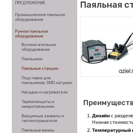
Паяльная с
ПРЕДЛОЖЕНИЕ
Промышленное паяльное
оборудование
Ручное паяльное
оборудование
Вспомогательное
оборудование
Паяльники
Паяльные станции
Подставки для
паяльников, SMD катушек
Насадки и нагреватели
Преимущест
Термопинцеты и
микропаяльники
Дизайн
с разделе
Вакуумные захваты и
теплоотражатели
Низкая стоимост
Температурный 
Паяльные ванны