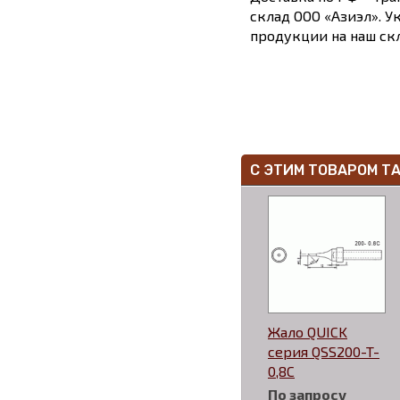
склад ООО «Азиэл». У
продукции на наш скл
С ЭТИМ ТОВАРОМ Т
Жало QUICK
серия QSS200-T-
0,8C
По запросу