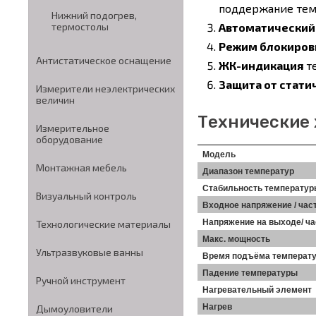
поддержание тем
Нижний подогрев,
Автоматический 
термостолы
Режим блокиров
Антистатическое оснащение
ЖК-индикация
т
Защита от стати
Измерители неэлектрических
величин
Технические
Измерительное
оборудование
Модель
Монтажная мебель
Диапазон температур
Стабильность температу
Визуальный контроль
Входное напряжение / час
Напряжение на выходе/ ча
Технологические материалы
Maкс. мощность
Ультразвуковые ванны
Время подъёма температу
Падение температуры
Ручной инструмент
Нагревательный элемент
Нагрев
Дымоуловители