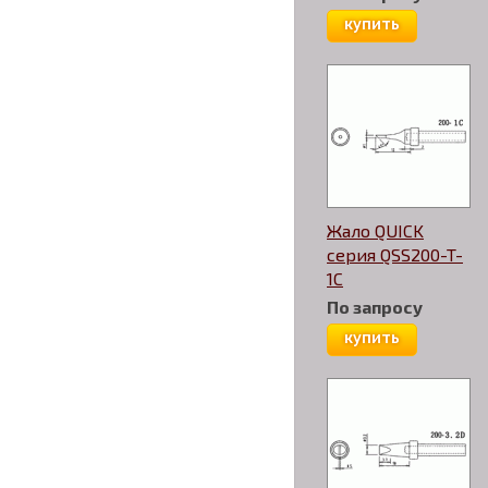
купить
Жало QUICK
серия QSS200-T-
1С
По запросу
купить