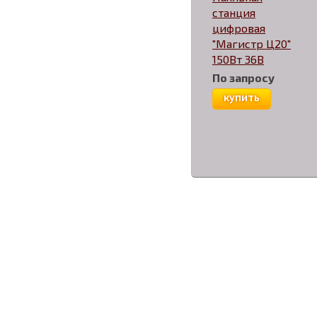
станция
цифровая
"Магистр Ц20"
150Вт 36В
По запросу
купить