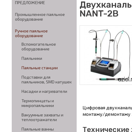
Двухканаль
ПРЕДЛОЖЕНИЕ
NANT-2B
Промышленное паяльное
оборудование
Ручное паяльное
оборудование
Вспомогательное
оборудование
Паяльники
Паяльные станции
Подставки для
паяльников, SMD катушек
Насадки и нагреватели
Термопинцеты и
микропаяльники
Цифровая двухканаль
монтажу/демонтажу 
Вакуумные захваты и
теплоотражатели
Технические
Паяльные ванны