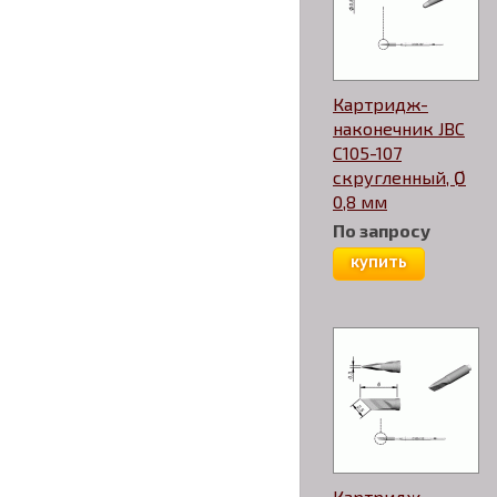
Картридж-
наконечник JBC
C105-107
скругленный, Ø
0,8 мм
По запросу
купить
Картридж-