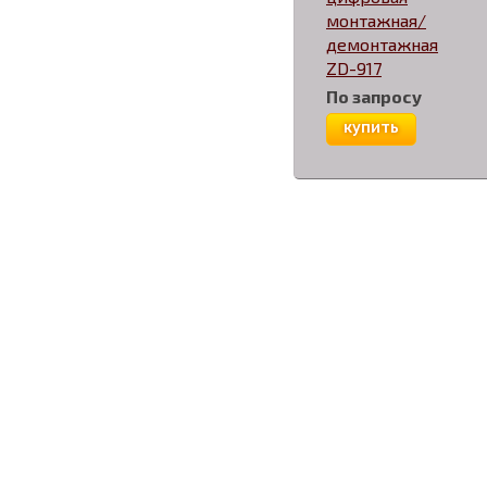
монтажная/
демонтажная
ZD-917
По запросу
купить