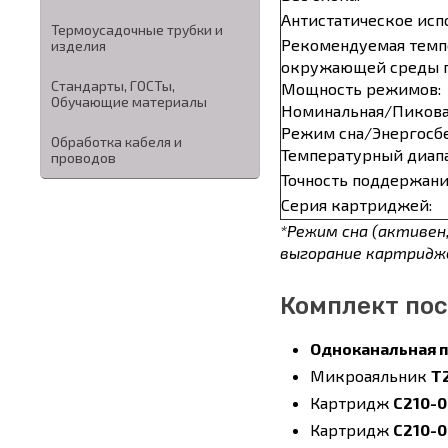
Антистатическое исп
Термоусадочные трубки и
Рекомендуемая темп
изделия
окружающей среды п
Стандарты, ГОСТы,
Мощность режимов:
Обучающие материалы
Номинальная/Пикова
Режим сна/Энергосб
Обработка кабеля и
Температурный диапа
проводов
Точность поддержани
Серия картриджей:
*Режим сна (активе
выгорание картридж
Комплект по
Одноканальная п
Микроаяльник
T
Картридж
C210-0
Картридж
C210-