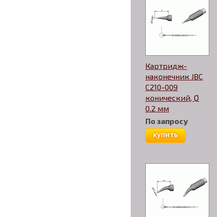
Картридж-
наконечник JBC
C210-009
конический, Ø
0.2 мм
По запросу
купить