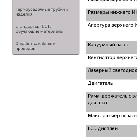
Термоусадочные трубки и
Размеры нижнего ИК
изделия
Апертура верхнего 
Стандарты, ГОСТы,
Обучающие материалы
Обработка кабеля и
Вакуумный насос
проводов
Вентилятор верхнег
Лазерный светодиод
Двигатель
Рама-держатель с э
для плат
Макс. размер печат
LCD дисплей