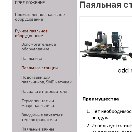
Паяльная с
ПРЕДЛОЖЕНИЕ
Промышленное паяльное
оборудование
Ручное паяльное
оборудование
Вспомогательное
оборудование
Паяльники
Паяльные станции
Подставки для
паяльников, SMD катушек
Насадки и нагреватели
Преимущества
Термопинцеты и
микропаяльники
Нет необходимост
Вакуумные захваты и
воздуха.
теплоотражатели
Используется инф
Паяльные ванны
Инфракрасный те