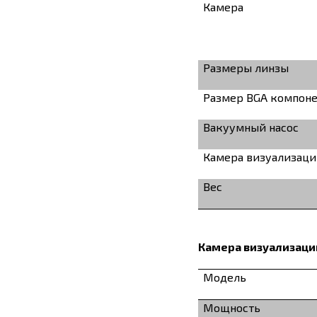
Камера
Размеры линзы
Размер BGA компон
Вакуумный насос
Камера визуализац
Вес
Камера визуализаци
Модель
Мощность