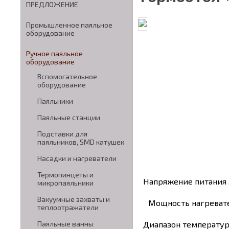
ПРЕДЛОЖЕНИЕ
Промышленное паяльное
оборудование
Ручное паяльное
оборудование
Вспомогательное
оборудование
Паяльники
Паяльные станции
Подставки для
паяльников, SMD катушек
Насадки и нагреватели
Термопинцеты и
Напряжение питания ……
микропаяльники
Вакуумные захваты и
Мощность нагревателя……
теплоотражатели
Диапазон температур для
Паяльные ванны