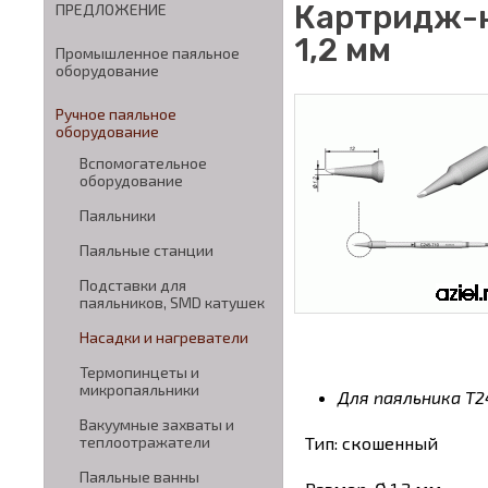
Картридж-н
ПРЕДЛОЖЕНИЕ
1,2 мм
Промышленное паяльное
оборудование
Ручное паяльное
оборудование
Вспомогательное
оборудование
Паяльники
Паяльные станции
Подставки для
паяльников, SMD катушек
Насадки и нагреватели
Термопинцеты и
микропаяльники
Для паяльника T2
Вакуумные захваты и
Тип: скошенный
теплоотражатели
Паяльные ванны