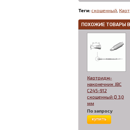
Теги:
скошенный
,
Карт
ПОХОЖИЕ ТОВАРЫ 
Картридж-
наконечник JBC
C245-912
скошенный Ø 3,0
мм
По запросу
купить