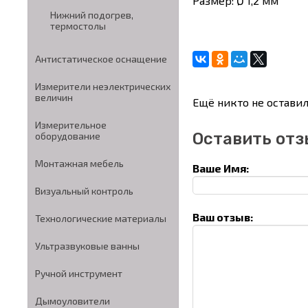
Размер: Ø 1,2 мм
Нижний подогрев,
термостолы
Антистатическое оснащение
Измерители неэлектрических
величин
Ещё никто не оставил
Измерительное
Оставить отз
оборудование
Монтажная мебель
Ваше Имя:
Визуальный контроль
Ваш отзыв:
Технологические материалы
Ультразвуковые ванны
Ручной инструмент
Дымоуловители