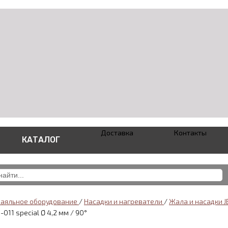
Доставка
Контакты
КАТАЛОГ
паяльное оборудование
/
Насадки и нагреватели
/
Жала и насадки 
-011 special Ø 4,2 мм / 90°