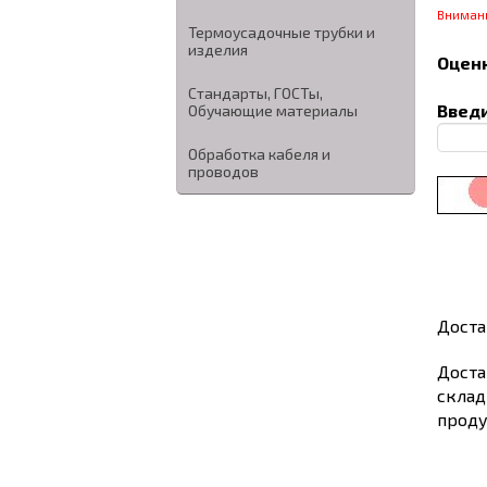
Вниман
Термоусадочные трубки и
изделия
Оценк
Стандарты, ГОСТы,
Введи
Обучающие материалы
Обработка кабеля и
проводов
Доста
Доста
склад
проду