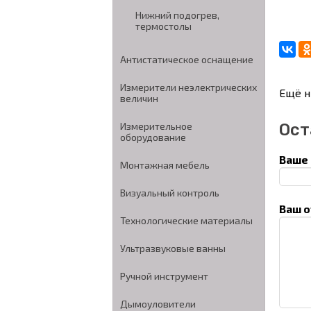
Нижний подогрев,
термостолы
Антистатическое оснащение
Измерители неэлектрических
Ещё н
величин
Ост
Измерительное
оборудование
Ваше 
Монтажная мебель
Визуальный контроль
Ваш о
Технологические материалы
Ультразвуковые ванны
Ручной инструмент
Дымоуловители