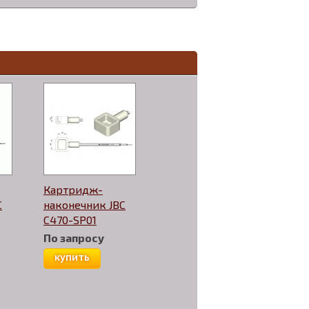
Картридж-
C
наконечник JBC
C470-SP01
По запросу
купить