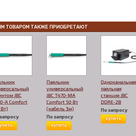
ИМ ТОВАРОМ ТАКЖЕ ПРИОБРЕТАЮТ
яльник
Паяльник
Одноканальная
иверсальный
универсальный
паяльная
интом JBC
JBC T470-MA
станция JBC
0-A Comfort
Comfort 50 Вт
DDRE-2B
 Вт)
(кабель 3м)
По запросу
 запросу
По запросу
купить
упить
купить