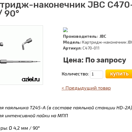
тридж-наконечник JBC C470-0
/ 90°
Производитель:
JBC
Модель:
Картридж-наконечник JBC
Артикул:
C470-011
Цена:
По запросу
купить
Количество:
< Предыдущий товар
ля паяльника T245-A (в составе паяльной станции HD-2A
ля интенсивной пайки на МПП
ры: Ø 4,2 мм / 90°