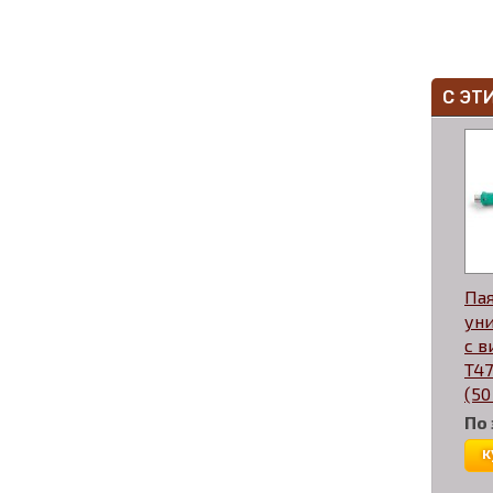
С ЭТ
Па
ун
с в
T47
(50
По
к