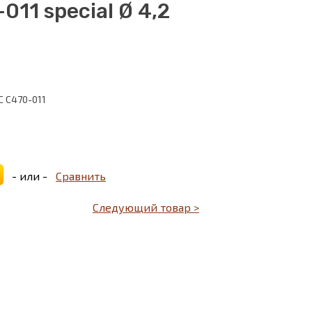
11 special Ø 4,2
 C470-011
- или -
Сравнить
Следующий товар >
)