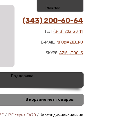
Главная
(343) 200-60-64
ТЕЛ:
(343) 202-20-11
E-MAIL:
INFO@AZIEL.RU
SKYPE:
AZIEL-TOOLS
Поддержка
В корзине
нет товаров
JBC
/
JBC серия С470
/
Картридж-наконечник