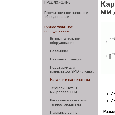
Кар
ПРЕДЛОЖЕНИЕ
мм 
Промышленное паяльное
оборудование
Ручное паяльное
оборудование
Вспомогательное
оборудование
Паяльники
Паяльные станции
Подставки для
паяльников, SMD катушек
Насадки и нагреватели
Термопинцеты и
микропаяльники
Д
Вакуумные захваты и
Д
теплоотражатели
Разме
Паяльные ванны