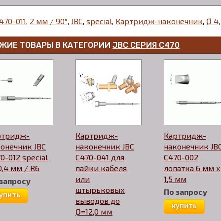
470-011
,
2 мм / 90°
,
JBC
,
special
,
Картридж-наконечник
,
Ø 4
,
ЖИЕ ТОВАРЫ В КАТЕГОРИИ
JBC СЕРИЯ С470
ртридж-
Картридж-
Картридж-
онечник JBC
наконечник JBC
наконечник JB
0-012 special
C470-041 для
C470-002
0,4 мм / R6
пайки кабеля
лопатка 6 мм x
или
1,5 мм
 запросу
штырьковых
По запросу
упить
выводов до
купить
Ø=12,0 мм