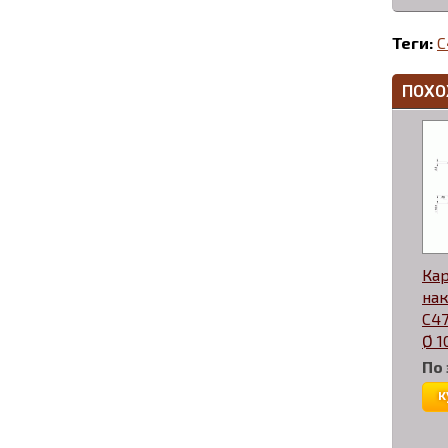
Теги:
C
ПОХО
Ка
нак
C47
Ø 1
По
к