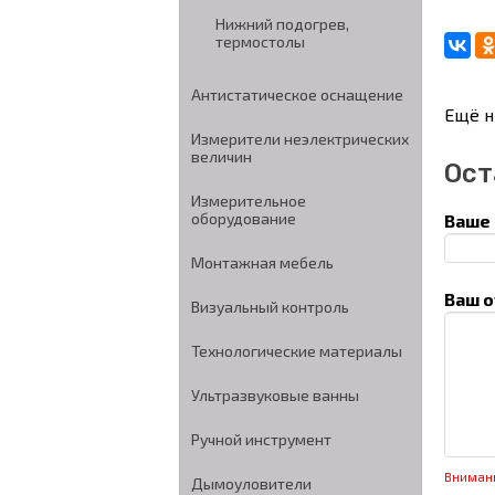
Нижний подогрев,
термостолы
Антистатическое оснащение
Ещё н
Измерители неэлектрических
величин
Ост
Измерительное
оборудование
Ваше 
Монтажная мебель
Ваш о
Визуальный контроль
Технологические материалы
Ультразвуковые ванны
Ручной инструмент
Вниман
Дымоуловители