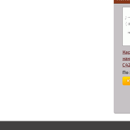
Ка
нак
C42
По
к