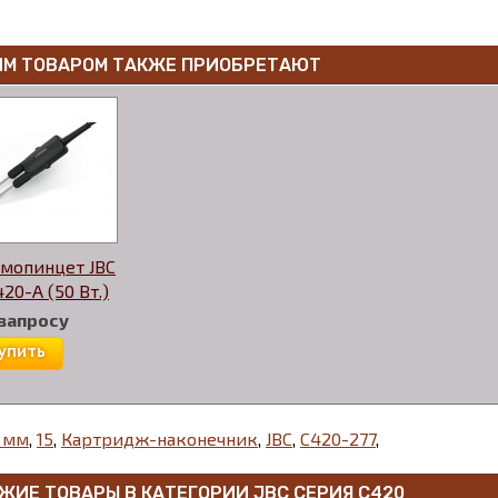
ИМ ТОВАРОМ ТАКЖЕ ПРИОБРЕТАЮТ
мопинцет JBC
20-A (50 Вт.)
 запросу
упить
 мм
,
15
,
Картридж-наконечник
,
JBC
,
C420-277
,
ЖИЕ ТОВАРЫ В КАТЕГОРИИ
JBC СЕРИЯ С420