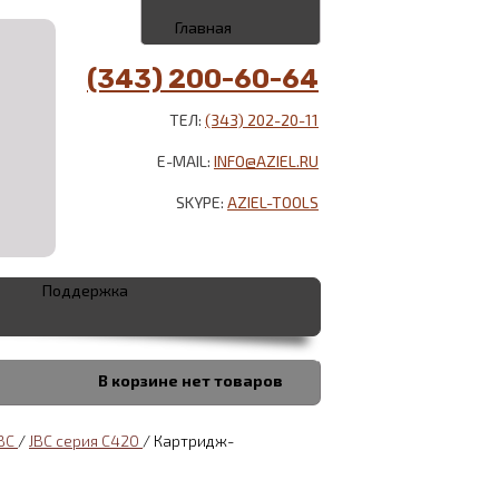
Главная
(343) 200-60-64
ТЕЛ:
(343) 202-20-11
E-MAIL:
INFO@AZIEL.RU
SKYPE:
AZIEL-TOOLS
Поддержка
В корзине
нет товаров
JBC
/
JBC серия С420
/
Картридж-