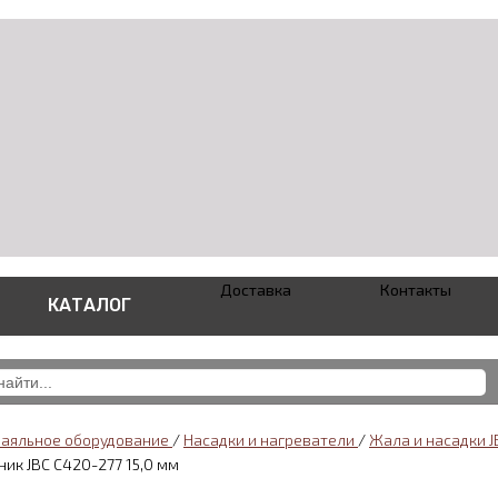
Доставка
Контакты
КАТАЛОГ
паяльное оборудование
/
Насадки и нагреватели
/
Жала и насадки 
ик JBC C420-277 15,0 мм