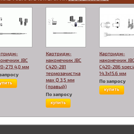
ртридж-
Картридж-
Картридж-
онечник JBC
наконечник JBC
наконечник JB
0-273 4,0 мм
C420-281
C420-286 speci
термозачистка
14.3x15.6 мм
 запросу
мах Ø 3,5 мм
По запросу
упить
(правый)
купить
По запросу
купить