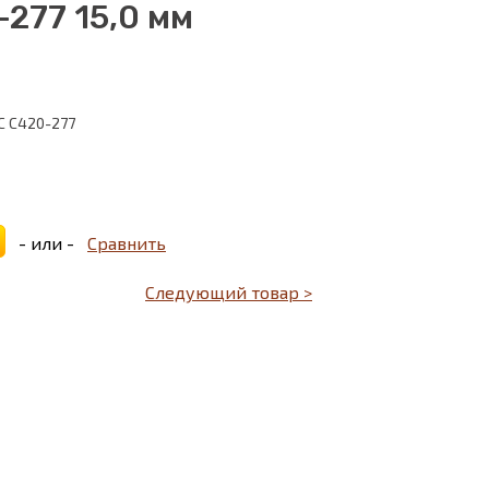
277 15,0 мм
C C420-277
- или -
Сравнить
Следующий товар >