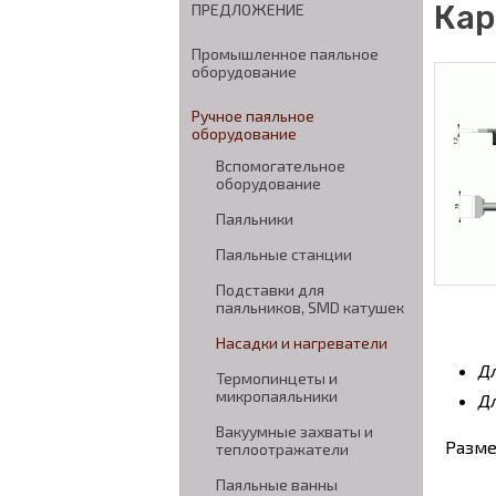
Кар
ПРЕДЛОЖЕНИЕ
Промышленное паяльное
оборудование
Ручное паяльное
оборудование
Вспомогательное
оборудование
Паяльники
Паяльные станции
Подставки для
паяльников, SMD катушек
Насадки и нагреватели
Д
Термопинцеты и
микропаяльники
Д
Вакуумные захваты и
Разме
теплоотражатели
Паяльные ванны