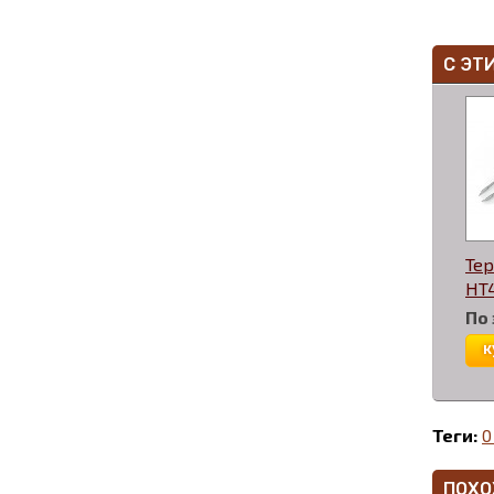
С ЭТ
Тер
HT4
По
к
Теги:
0
ПОХО