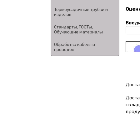
Оценк
Термоусадочные трубки и
изделия
Введи
Стандарты, ГОСТы,
Обучающие материалы
Обработка кабеля и
проводов
Доста
Доста
склад
проду