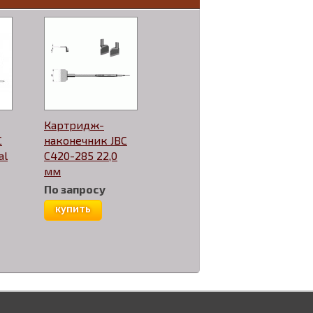
Картридж-
C
наконечник JBC
al
C420-285 22,0
мм
По запросу
купить