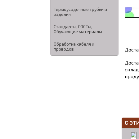
Термоусадочные трубки и
изделия
Стандарты, ГОСТы,
Обучающие материалы
Обработка кабеля и
проводов
Доста
Доста
склад
проду
С ЭТ