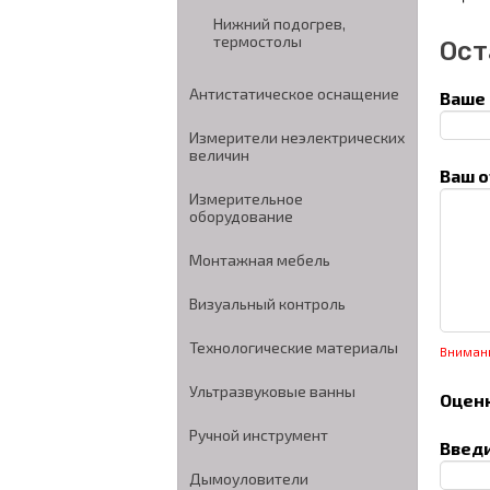
Нижний подогрев,
термостолы
Ост
Антистатическое оснащение
Ваше 
Измерители неэлектрических
величин
Ваш о
Измерительное
оборудование
Монтажная мебель
Визуальный контроль
Технологические материалы
Вниман
Ультразвуковые ванны
Оценк
Ручной инструмент
Введи
Дымоуловители