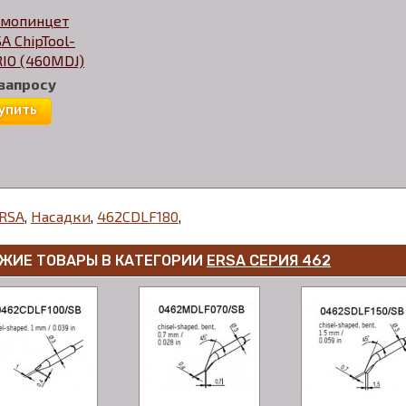
рмопинцет
A ChipTool-
IO (460MDJ)
 запросу
упить
RSA
,
Насадки
,
462CDLF180
,
ЖИЕ ТОВАРЫ В КАТЕГОРИИ
ERSA СЕРИЯ 462