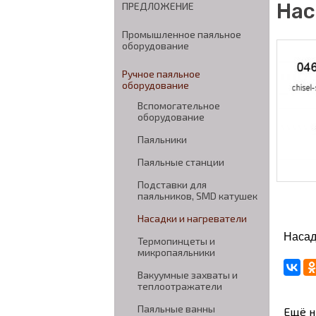
Нас
ПРЕДЛОЖЕНИЕ
Промышленное паяльное
оборудование
Ручное паяльное
оборудование
Вспомогательное
оборудование
Паяльники
Паяльные станции
Подставки для
паяльников, SMD катушек
Насадки и нагреватели
Насад
Термопинцеты и
микропаяльники
Вакуумные захваты и
теплоотражатели
Паяльные ванны
Ещё н