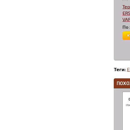
Те
ERS
VAR
По
к
Теги:
E
ПОХО