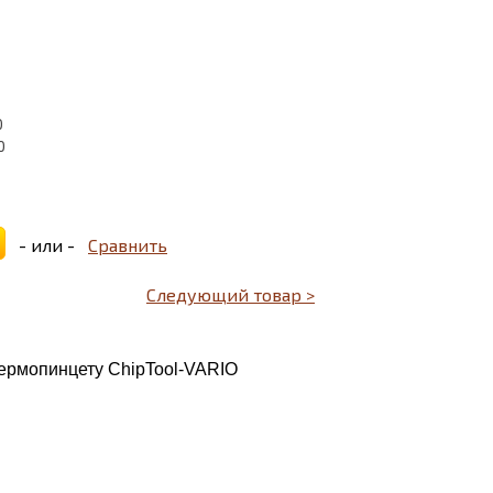
0
0
- или -
Сравнить
Следующий товар >
термопинцету ChipTool-VARIO