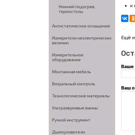
к
Нижний подогрев,
термостолы
Антистатическое оснащение
Ещё н
Измерители неэлектрических
величин
Ост
Измерительное
оборудование
Ваше 
Монтажная мебель
Визуальный контроль
Ваш о
Технологические материалы
Ультразвуковые ванны
Ручной инструмент
Дымоуловители