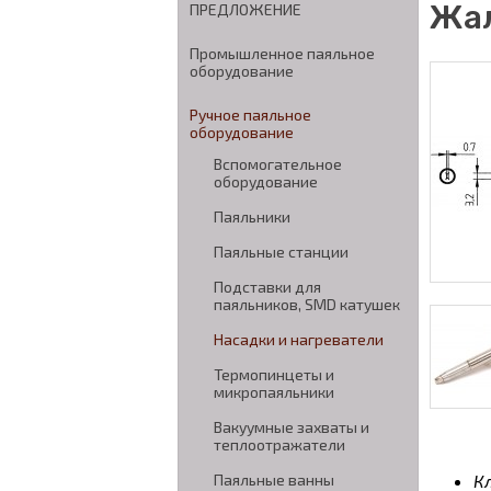
Жал
ПРЕДЛОЖЕНИЕ
Промышленное паяльное
оборудование
Ручное паяльное
оборудование
Вспомогательное
оборудование
Паяльники
Паяльные станции
Подставки для
паяльников, SMD катушек
Насадки и нагреватели
Термопинцеты и
микропаяльники
Вакуумные захваты и
теплоотражатели
Паяльные ванны
К