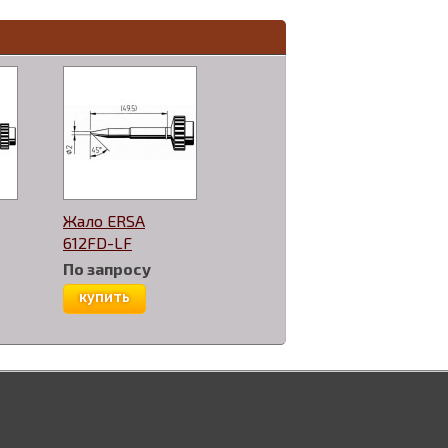
Жало ERSA
612FD-LF
По запросу
купить