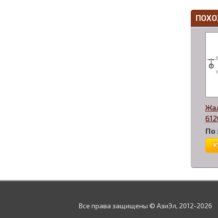
ПОХО
Жа
612
По
к
Все права защищены © АзиЭл, 2012-2026