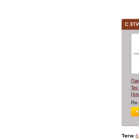
С ЭТ
Па
Tec
(64
По
к
Теги:
6