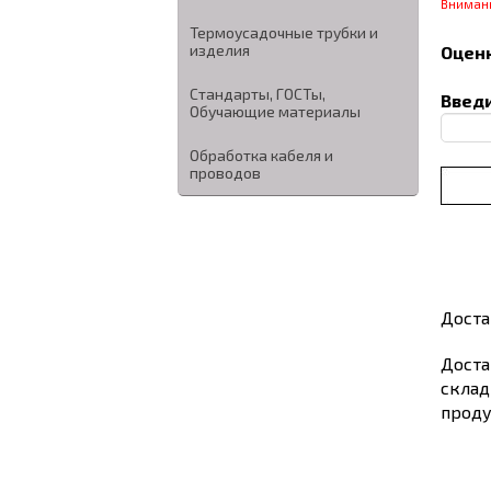
Вниман
Термоусадочные трубки и
изделия
Оценк
Стандарты, ГОСТы,
Введи
Обучающие материалы
Обработка кабеля и
проводов
Доста
Доста
склад
проду