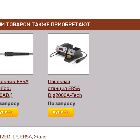
ИМ ТОВАРОМ ТАКЖЕ ПРИОБРЕТАЮТ
яльник ERSA
Паяльная
hTool
станция ERSA
0ADJ)
Dig2000A-Tech
 запросу
По запросу
упить
купить
12ED-LF
,
ERSA
,
Жало
,