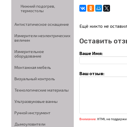
Нижний подогрев,
термостолы
Антистатическое оснащение
Ещё никто не оставил
Измерители неэлектрических
Оставить отз
величин
Измерительное
Ваше Имя:
оборудование
Монтажная мебель
Ваш отзыв:
Визуальный контроль
Технологические материалы
Ультразвуковые ванны
Ручной инструмент
Внимание:
HTML не поддержив
Дымоуловители