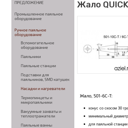
Жало QUICK
ПРЕДЛОЖЕНИЕ
Промышленное паяльное
оборудование
Ручное паяльное
оборудование
Вспомогательное
оборудование
Паяльники
Паяльные станции
Подставки для
паяльников, SMD катушек
Насадки и нагреватели
Жало, 501-6C-T:
Термопинцеты и
микропаяльники
конус со скосом 30 гр
Вакуумные захваты и
теплоотражатели
минимальный диаметр
для паяльной станции
Паяльные ванны