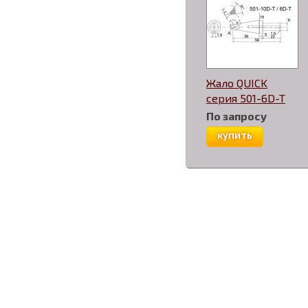
Жало QUICK
серия 501-6D-T
По запросу
купить