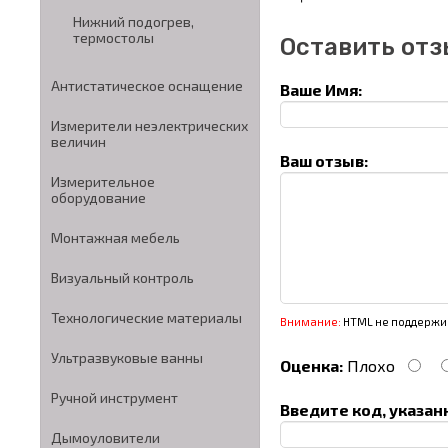
Нижний подогрев,
термостолы
Оставить отз
Антистатическое оснащение
Ваше Имя:
Измерители неэлектрических
величин
Ваш отзыв:
Измерительное
оборудование
Монтажная мебель
Визуальный контроль
Технологические материалы
Внимание:
HTML не поддержив
Ультразвуковые ванны
Оценка:
Плохо
Ручной инструмент
Введите код, указан
Дымоуловители