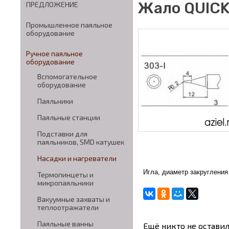
Жало QUICK
ПРЕДЛОЖЕНИЕ
Промышленное паяльное
оборудование
Ручное паяльное
оборудование
Вспомогательное
оборудование
Паяльники
Паяльные станции
Подставки для
паяльников, SMD катушек
Насадки и нагреватели
Игла, диаметр закругления
Термопинцеты и
микропаяльники
Вакуумные захваты и
теплоотражатели
Паяльные ванны
Ещё никто не оставил