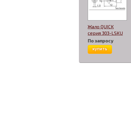
Жало QUICK
серия 303-LSKU
По запросу
купить