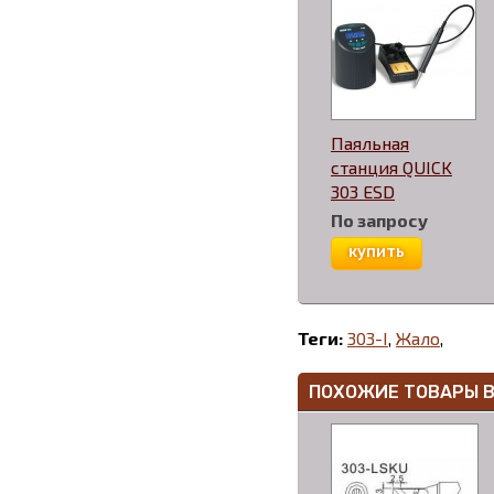
Паяльная
станция QUICK
303 ESD
По запросу
купить
Теги:
303-I
,
Жало
,
ПОХОЖИЕ ТОВАРЫ 